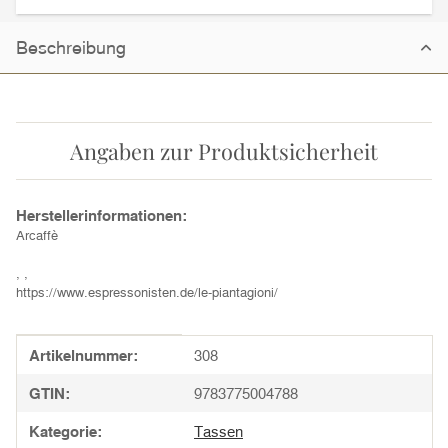
Beschreibung
Angaben zur Produktsicherheit
Herstellerinformationen:
Arcaffè
, ,
https://www.espressonisten.de/le-piantagioni/
Produkteigenschaft
Wert
Artikelnummer:
308
GTIN:
9783775004788
Kategorie:
Tassen