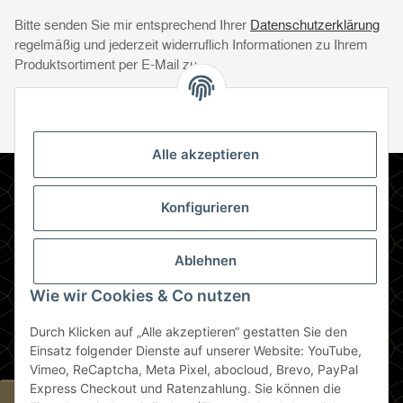
Bitte senden Sie mir entsprechend Ihrer
Datenschutzerklärung
regelmäßig und jederzeit widerruflich Informationen zu Ihrem
Produktsortiment per E-Mail zu.
Abonnie
Abonnieren
Newsletter Abonnieren
Alle akzeptieren
Informationen
Konfigurieren
Gesetzliche Informationen
Ablehnen
Zahlungsmethoden
Wie wir Cookies & Co nutzen
Durch Klicken auf „Alle akzeptieren“ gestatten Sie den
Berlin
Einsatz folgender Dienste auf unserer Website: YouTube,
Vimeo, ReCaptcha, Meta Pixel, abocloud, Brevo, PayPal
Express Checkout und Ratenzahlung. Sie können die
Widerrufsbutton