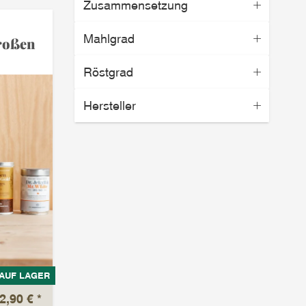
Zusammensetzung
Mahlgrad
großen
Röstgrad
Hersteller
AUF LAGER
2,90 €
*