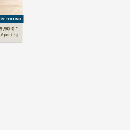
MPFEHLUNG
9,90 €
*
 € pro 1 kg