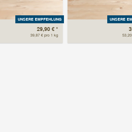
UNSERE EMPFEHLUNG
UNSERE E
29,90 €
*
3
39,87 € pro 1 kg
53,20