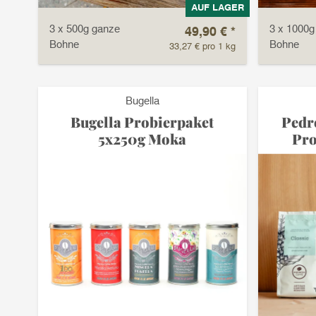
AUF LAGER
3 x 500g ganze
3 x 1000g
49,90 €
*
Bohne
Bohne
33,27 € pro 1 kg
Bugella
Bugella Probierpaket
Pedr
5x250g Moka
Pro