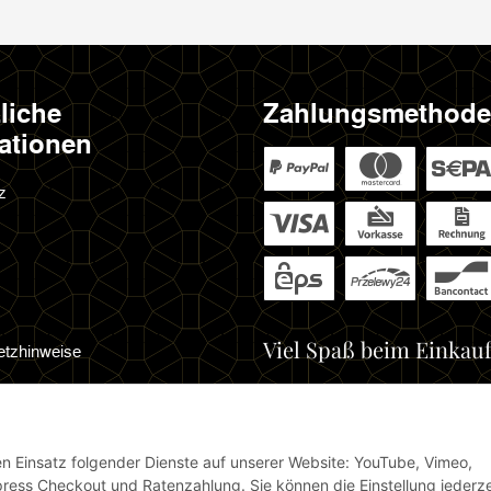
liche
Zahlungsmethod
ationen
z
Viel Spaß beim Einkauf
etzhinweise
cht
den Einsatz folgender Dienste auf unserer Website: YouTube, Vimeo,
ress Checkout und Ratenzahlung. Sie können die Einstellung jederze