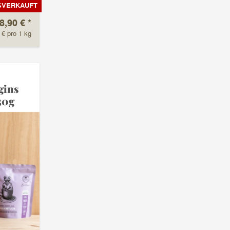
SVERKAUFT
8,90 €
*
 € pro 1 kg
gins
50g