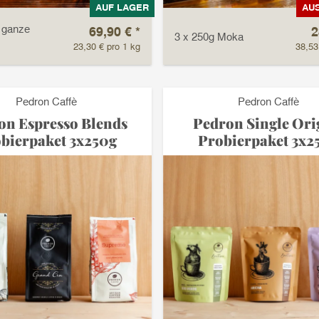
AUF LAGER
AU
 ganze
69,90 €
*
2
3 x 250g Moka
23,30 € pro 1 kg
38,53
Pedron Caffè
Pedron Caffè
on Espresso Blends
Pedron Single Ori
bierpaket 3x250g
Probierpaket 3x2