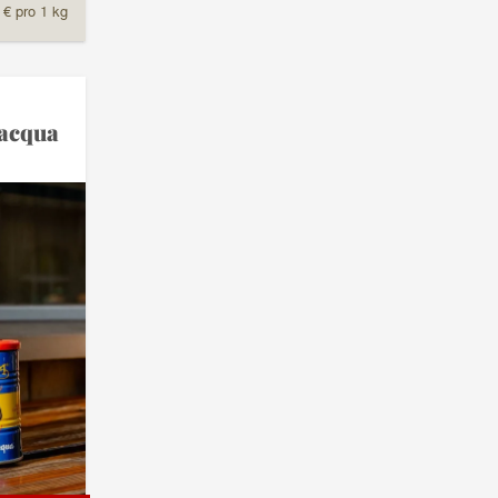
 € pro 1 kg
lacqua