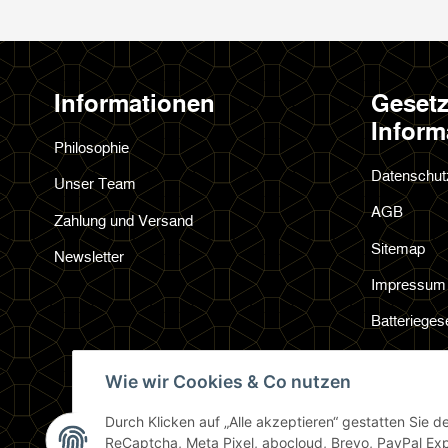
Informationen
Gesetz
Inform
Philosophie
Datenschut
Unser Team
AGB
Zahlung und Versand
Sitemap
Newsletter
Impressum
Batterieges
Widerrufsre
Wie wir Cookies & Co nutzen
Durch Klicken auf „Alle akzeptieren“ gestatten Sie 
ReCaptcha, Meta Pixel, abocloud, Brevo, PayPal Exp