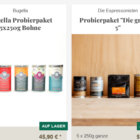
Bugella
Die Espressonisten
ella Probierpaket
Probierpaket "Die 
5x250g Bohne
5"
AUF LAGER
5 x 250g ganze
45,90 €
*
5