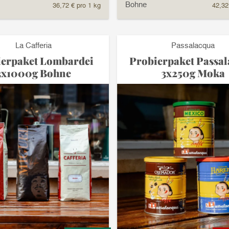
Bohne
36,72 € pro 1 kg
42,32
La Cafferia
Passalacqua
ierpaket Lombardei
Probierpaket Passa
3x1000g Bohne
3x250g Moka