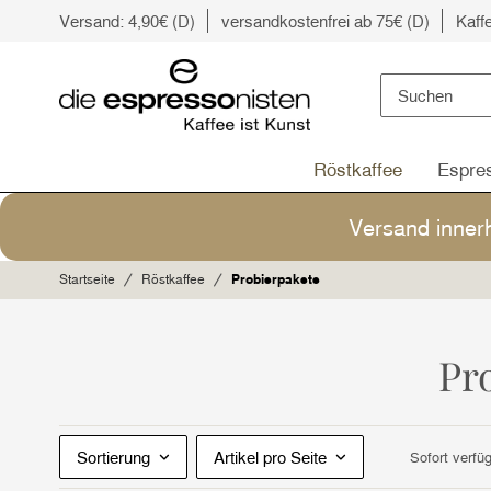
Versand: 4,90€ (D)
versandkostenfrei ab 75€ (D)
Kaff
Röstkaffee
Espre
Versand inner
Startseite
Röstkaffee
Probierpakete
Pr
Sortierung
Artikel pro Seite
Sofort verfü