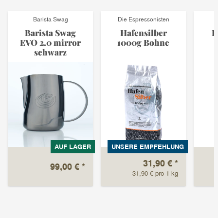
Barista Swag
Die Espressonisten
Barista Swag
Hafensilber
E
EVO 2.0 mirror
1000g Bohne
schwarz
AUF LAGER
UNSERE EMPFEHLUNG
31,90 €
*
99,00 €
*
31,90 € pro 1 kg