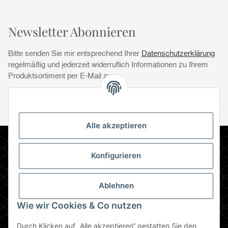
Newsletter Abonnieren
Bitte senden Sie mir entsprechend Ihrer
Datenschutzerklärung
regelmäßig und jederzeit widerruflich Informationen zu Ihrem
Produktsortiment per E-Mail zu.
Abonnie
Abonnieren
Newsletter Abonnieren
Alle akzeptieren
Informationen
Konfigurieren
Gesetzliche Informationen
Ablehnen
Zahlungsmethoden
Wie wir Cookies & Co nutzen
Durch Klicken auf „Alle akzeptieren“ gestatten Sie den