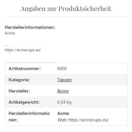
Angaben zur Produktsicherheit
Herstellerinformationen:
Acme
, ,
https://acmecups.eu/
Produkteigenschaft
Wert
Artikelnummer:
6959
Kategorie:
Tassen
Hersteller:
Acme
Artikelgewicht:
0,54
kg
Herstellerinformatio
Acme
nen:
Web:
https://acmecups.eu/