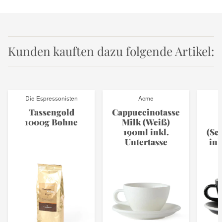
Kunden kauften dazu folgende Artikel:
Die Espressonisten
Acme
Tassengold
Cappuccinotasse
1000g Bohne
Milk (Weiß)
190ml inkl.
(Sc
Untertasse
ink