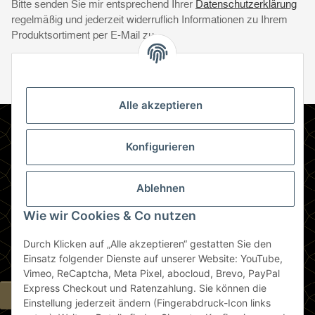
Bitte senden Sie mir entsprechend Ihrer
Datenschutzerklärung
regelmäßig und jederzeit widerruflich Informationen zu Ihrem
Produktsortiment per E-Mail zu.
Abonnie
Abonnieren
Newsletter Abonnieren
Alle akzeptieren
Informationen
Konfigurieren
Gesetzliche Informationen
Ablehnen
Zahlungsmethoden
Wie wir Cookies & Co nutzen
Durch Klicken auf „Alle akzeptieren“ gestatten Sie den
Berlin
Einsatz folgender Dienste auf unserer Website: YouTube,
Vimeo, ReCaptcha, Meta Pixel, abocloud, Brevo, PayPal
Express Checkout und Ratenzahlung. Sie können die
Widerrufsbutton
Einstellung jederzeit ändern (Fingerabdruck-Icon links