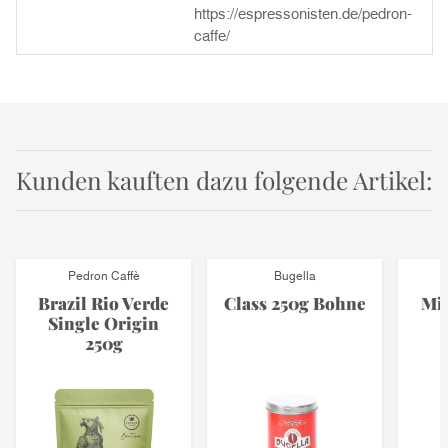
https://espressonisten.de/pedron-
caffe/
Kunden kauften dazu folgende Artikel:
Pedron Caffè
Bugella
Brazil Rio Verde
Class 250g Bohne
Mis
Single Origin
250g