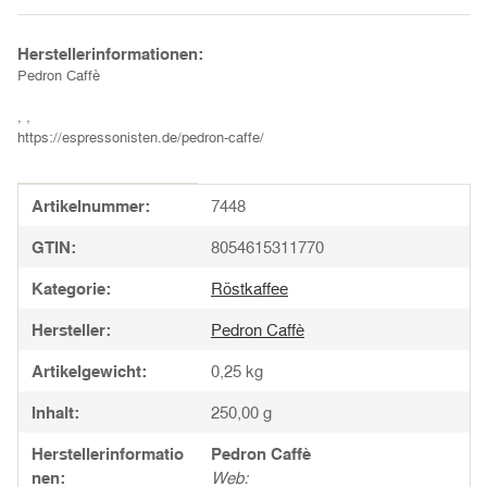
Herstellerinformationen:
Pedron Caffè
, ,
https://espressonisten.de/pedron-caffe/
Produkteigenschaft
Wert
Artikelnummer:
7448
GTIN:
8054615311770
Kategorie:
Röstkaffee
Hersteller:
Pedron Caffè
Artikelgewicht:
0,25
kg
Inhalt:
250,00 g
Herstellerinformatio
Pedron Caffè
nen:
Web: