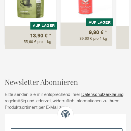
AUF LAGER
AUF LAGER
9,90 €
*
13,90 €
*
39,60 € pro 1 kg
55,60 € pro 1 kg
Newsletter Abonnieren
Bitte senden Sie mir entsprechend Ihrer
Datenschutzerklärung
regelmäßig und jederzeit widerruflich Informationen zu Ihrem
Produktsortiment per E-Mail zu.
Abonnie
Abonnieren
Newsletter Abonnieren