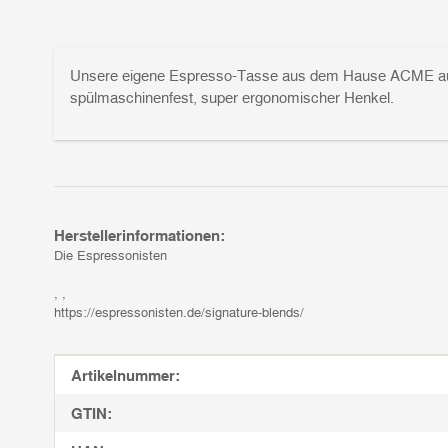
Unsere eigene Espresso-Tasse aus dem Hause ACME aus b
spülmaschinenfest, super ergonomischer Henkel.
Herstellerinformationen:
Die Espressonisten
, ,
https://espressonisten.de/signature-blends/
Produkteigenschaft
Wert
Artikelnummer:
GTIN: