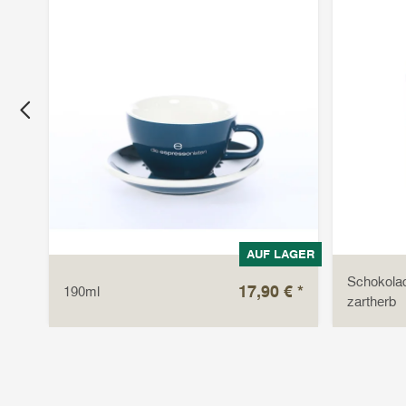
LAGER
AUF LAGER
Schokolad
 €
*
17,90 €
*
190ml
zartherb
1 kg