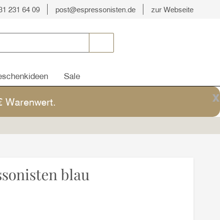
31 231 64 09
post@espressonisten.de
zur Webseite
schenkideen
Sale
x
5€ Warenwert.
sonisten blau