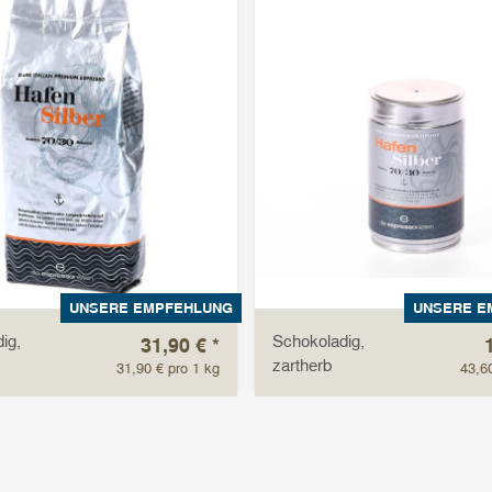
UNSERE EMPFEHLUNG
UNSERE E
ig,
Schokoladig,
31,90 €
*
zartherb
31,90 € pro 1 kg
43,6