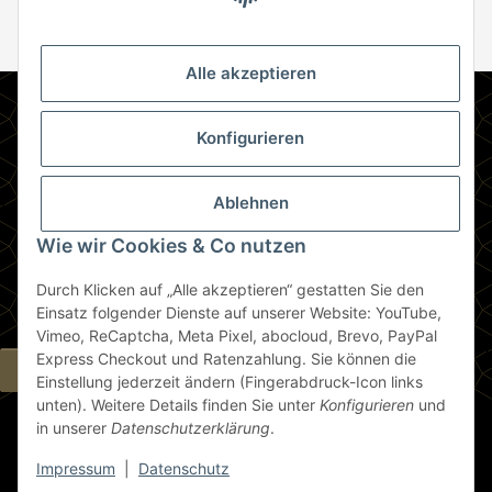
Abonnie
Abonnieren
Newsletter Abonnieren
Alle akzeptieren
Informationen
Konfigurieren
Gesetzliche Informationen
Ablehnen
Zahlungsmethoden
Wie wir Cookies & Co nutzen
Durch Klicken auf „Alle akzeptieren“ gestatten Sie den
Berlin
Einsatz folgender Dienste auf unserer Website: YouTube,
Vimeo, ReCaptcha, Meta Pixel, abocloud, Brevo, PayPal
Express Checkout und Ratenzahlung. Sie können die
Widerrufsbutton
Einstellung jederzeit ändern (Fingerabdruck-Icon links
unten). Weitere Details finden Sie unter
Konfigurieren
und
in unserer
Datenschutzerklärung
.
* Alle Preise inkl. gesetzlicher USt., zzgl.
Versand
Impressum
|
Datenschutz
© die espressonisten GmbH