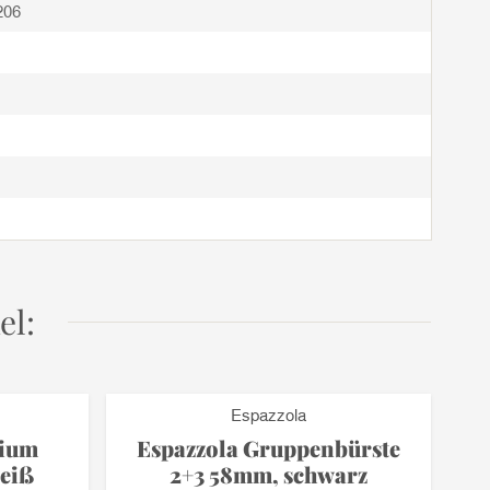
206
el:
Espazzola
hium
Espazzola Gruppenbürste
eiß
2+3 58mm, schwarz