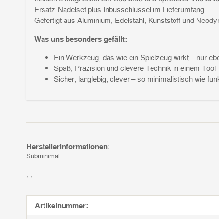
Ersatz-Nadelset plus Inbusschlüssel im Lieferumfang
Gefertigt aus Aluminium, Edelstahl, Kunststoff und Neo
Was uns besonders gefällt:
Ein Werkzeug, das wie ein Spielzeug wirkt – nur eb
Spaß, Präzision und clevere Technik in einem Tool
Sicher, langlebig, clever – so minimalistisch wie fun
Herstellerinformationen:
Subminimal
, ,
Produkteigenschaft
Wert
Artikelnummer: