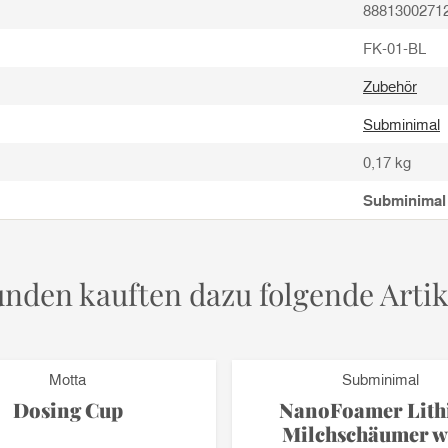
8881300271
FK-01-BL
Zubehör
Subminimal
0,17
kg
Subminimal
nden kauften dazu folgende Artik
Motta
Subminimal
Dosing Cup
NanoFoamer Lit
Milchschäumer w