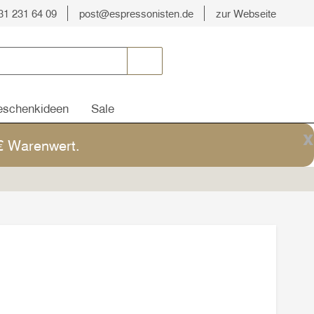
31 231 64 09
post@espressonisten.de
zur Webseite
schenkideen
Sale
x
5€ Warenwert.