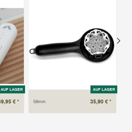
AUF LAGER
AUF LAGER
49,95 €
*
35,90 €
*
58mm