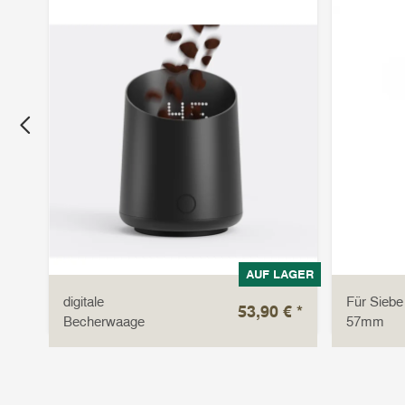
LAGER
AUF LAGER
digitale
Für Siebe
 €
*
53,90 €
*
Becherwaage
57mm