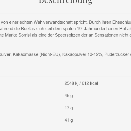
 von einer echten Wahlverwandtschaft spricht. Durch ihren Eheschlu
hrend die Boellas sich seit dem späten 19. Jahrhundert einen Ruf al
ete Marke Sorrisi als eine der Speerspitzen der an Sensationen nic
hpulver, Kakaomasse (Nicht-EU), Kakaopulver 10-12%, Puderzucker (
2548 kj / 612 kcal
45 g
17 g
41 g