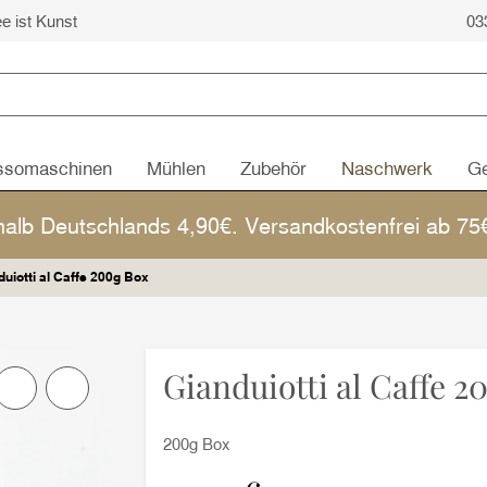
ee ist Kunst
03
ssomaschinen
Mühlen
Zubehör
Naschwerk
Ge
halb Deutschlands 4,90€. Versandkostenfrei ab 7
duiotti al Caffe 200g Box
Gianduiotti al Caffe 2
200g Box