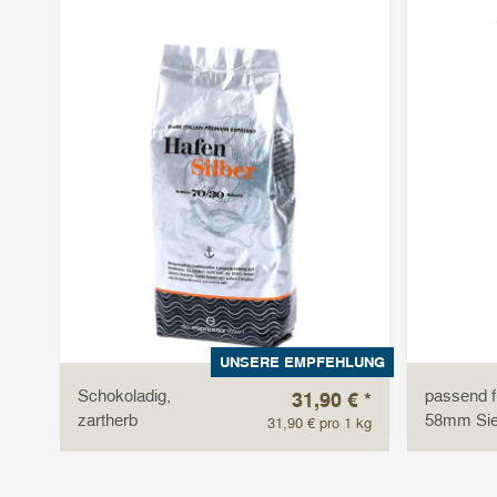
UNSERE EMPFEHLUNG
Schokoladig,
passend fü
31,90 €
*
zartherb
58mm Si
31,90 € pro 1 kg