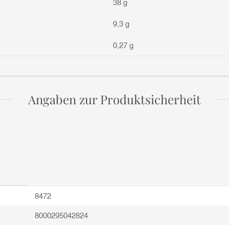
38 g
9,3 g
0,27 g
Angaben zur Produktsicherheit
8472
8000295042824