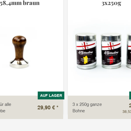
58,4mm braun
3x250g
AUF LAGER
r alle
3 x 250g ganze
29,90 €
*
ebe
Bohne
38,5