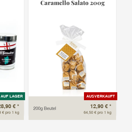
Caramello Salato 200g
AUF LAGER
AUSVERKAUFT
28,90 €
*
12,90 €
*
200g Beutel
3 € pro 1 kg
64,50 € pro 1 kg