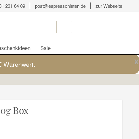
31 231 64 09
post@espressonisten.de
zur Webseite
schenkideen
Sale
x
5€ Warenwert.
00g Box