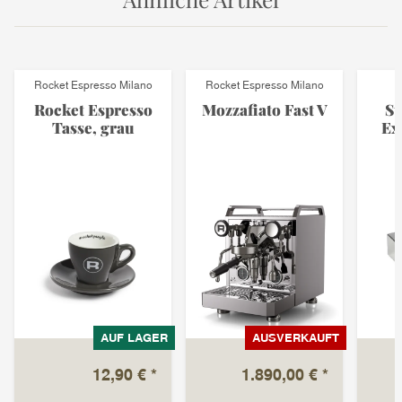
Rocket Espresso Milano
Rocket Espresso Milano
Rocket Espresso
Mozzafiato Fast V
Su
Tasse, grau
Ex
AUF LAGER
AUSVERKAUFT
12,90 €
*
1.890,00 €
*