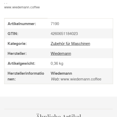
, ,
www.wiedemann.coffee
Produkteigenschaft
Wert
Artikelnummer:
7190
GTIN:
4260651184023
Kategorie:
Zubehör für Maschinen
Hersteller:
Wiedemann
Artikelgewicht:
0,36
kg
Herstellerinformatio
Wiedemann
nen:
Web:
www.wiedemann.coffee
Ähnliche Artikel