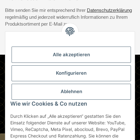
Bitte senden Sie mir entsprechend Ihrer
Datenschutzerklärung
regelmäßig und jederzeit widerruflich Informationen zu Ihrem
Produktsortiment per E-Mail zu.
Abonnie
Abonnieren
Newsletter Abonnieren
Alle akzeptieren
Informationen
Konfigurieren
Gesetzliche Informationen
Ablehnen
Zahlungsmethoden
Wie wir Cookies & Co nutzen
Durch Klicken auf „Alle akzeptieren“ gestatten Sie den
Berlin
Einsatz folgender Dienste auf unserer Website: YouTube,
Vimeo, ReCaptcha, Meta Pixel, abocloud, Brevo, PayPal
Express Checkout und Ratenzahlung. Sie können die
Widerrufsbutton