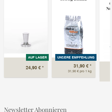
C
No
AUF LAGER
UNSERE EMPFEHLUNG
31,90 €
*
24,90 €
*
31,90 € pro 1 kg
Newsletter Abonnieren