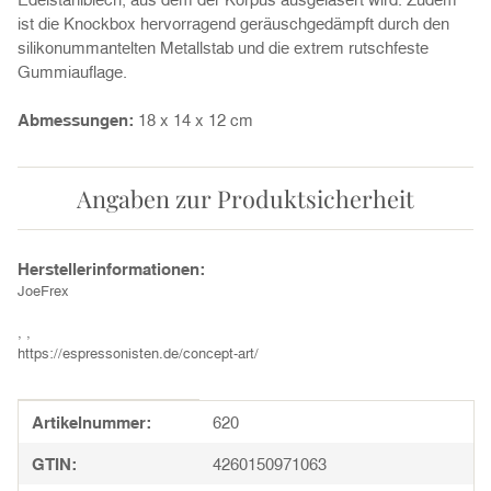
ist die Knockbox hervorragend geräuschgedämpft durch den
silikonummantelten Metallstab und die extrem rutschfeste
Gummiauflage.
Abmessungen:
18 x 14 x 12 cm
Angaben zur Produktsicherheit
Herstellerinformationen:
JoeFrex
, ,
https://espressonisten.de/concept-art/
Produkteigenschaft
Wert
Artikelnummer:
620
GTIN:
4260150971063