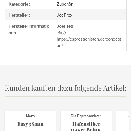
Kategorie:
Zubehör
Hersteller:
JoeFrex
Herstellerinformatio
JoeFrex
nen:
Web:
https://espressonisten.de/concept-
art/
Kunden kauften dazu folgende Artikel:
Motta
Die Espressonisten
A
Easy 58mm
Hafensilber
1000g Bohne