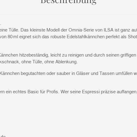
.
 eine Tülle. Das kleinste Modell der Omnia-Serie von ILSA ist ganz a
n 80 ml eignet sich das robuste Edelstahlkännchen perfekt als Shotg
Kännchen hitzebeständig, leicht zu reinigen und durch seinen griffige
ckschnack, ohne Tülle, ohne Ablenkung.
ot-Kännchen begutachten oder sauber in Gläser und Tassen umfüllen w
ein echtes Basic für Profis. Wer seine Espressi präzise auffangen, b
ufe