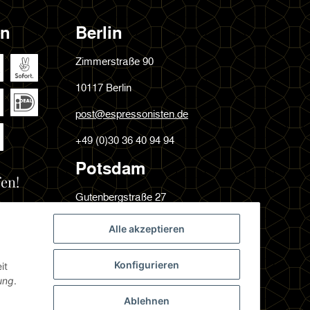
en
Berlin
Zimmerstraße 90
10117 Berlin
post@espressonisten.de
+49 (0)30 36 40 94 94
Potsdam
en!
Gutenbergstraße 27
14467 Potsdam
Alle akzeptieren
post@espressonisten.de
Konfigurieren
it
+49 (0)331 231 64 09
ung
.
Ablehnen