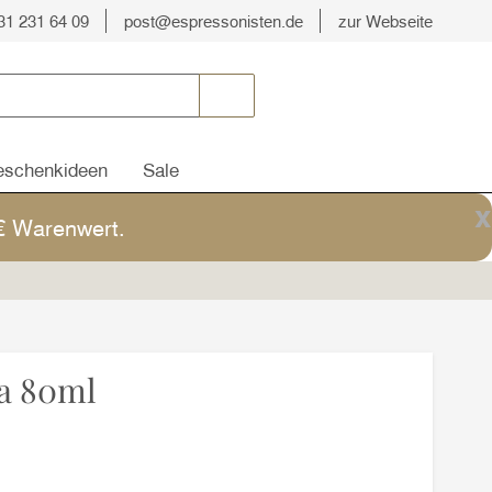
31 231 64 09
post@espressonisten.de
zur Webseite
schenkideen
Sale
x
5€ Warenwert.
a 80ml