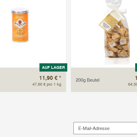
AUF LAGER
11,90 €
*
200g Beutel
47,60 € pro 1 kg
64,5