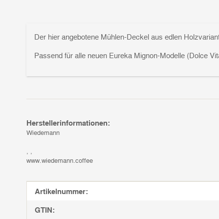
Der hier angebotene Mühlen-Deckel aus edlen Holzvarian
Passend für alle neuen Eureka Mignon-Modelle (Dolce Vita,
Herstellerinformationen:
Wiedemann
, ,
www.wiedemann.coffee
Produkteigenschaft
Wert
Artikelnummer:
GTIN: