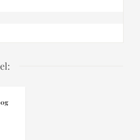
el:
00g