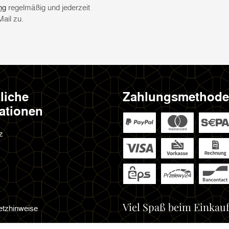
Newsletter Abonnieren
ng
regelmäßig und jederzeit
Mail zu.
liche
Zahlungsmethod
ationen
z
Viel Spaß beim Einkauf
etzhinweise
cht