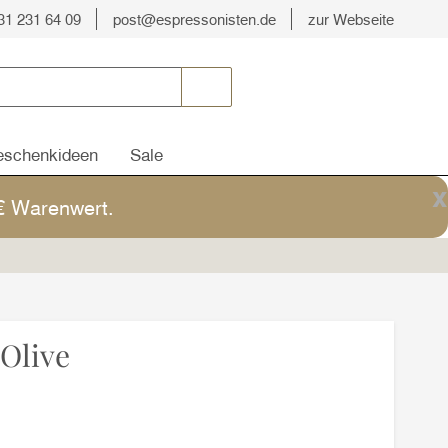
31 231 64 09
post@espressonisten.de
zur Webseite
schenkideen
Sale
x
5€ Warenwert.
Olive