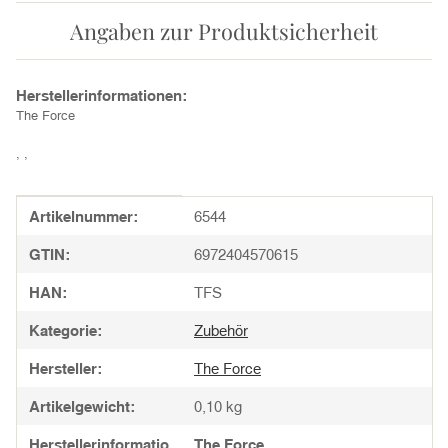
Angaben zur Produktsicherheit
Herstellerinformationen:
The Force
, ,
Produkteigenschaft
Wert
Artikelnummer:
6544
GTIN:
6972404570615
HAN:
TFS
Kategorie:
Zubehör
Hersteller:
The Force
Artikelgewicht:
0,10
kg
Herstellerinformatio
The Force