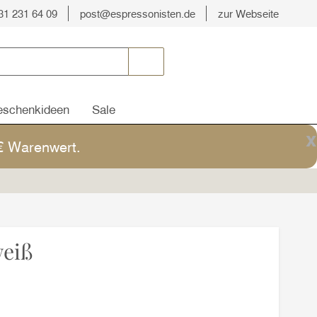
31 231 64 09
post@espressonisten.de
zur Webseite
schenkideen
Sale
x
5€ Warenwert.
weiß