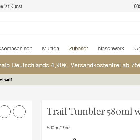
ee ist Kunst
03
ssomaschinen
Mühlen
Zubehör
Naschwerk
Ge
halb Deutschlands 4,90€. Versandkostenfrei ab 7
ml weiß
Trail Tumbler 580ml 
580ml/19oz