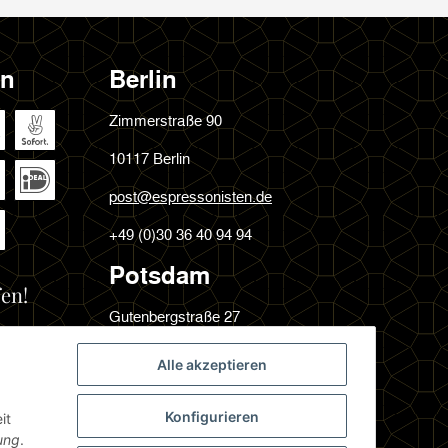
en
Berlin
Zimmerstraße 90
10117 Berlin
post@espressonisten.de
+49 (0)30 36 40 94 94
Potsdam
en!
Gutenbergstraße 27
14467 Potsdam
Alle akzeptieren
post@espressonisten.de
Konfigurieren
it
+49 (0)331 231 64 09
ung
.