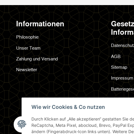
Informationen
Gesetz
Inform
Philosophie
Datenschut
Unser Team
AGB
Zahlung und Versand
Sitemap
Newsletter
Impressum
Batterieges
Widerrufsre
Wie wir Cookies & Co nutzen
Durch Klicken auf „Alle akzeptieren“ gestatten Sie 
ReCaptcha, Meta Pixel, abocloud, Brevo, PayPal Exp
ändern (Fingerabdruck-Icon links unten). Weitere Det