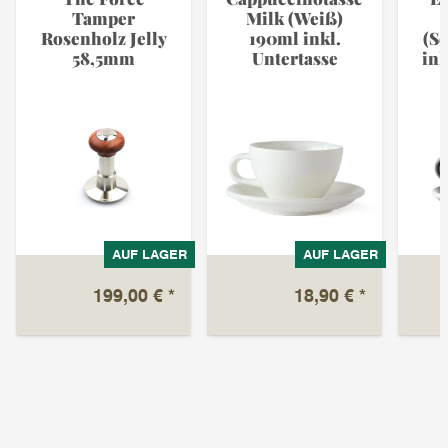
Tamper
Milk (Weiß)
Rosenholz Jelly
190ml inkl.
(S
58,5mm
Untertasse
ink
AUF LAGER
AUF LAGER
199,00 €
*
18,90 €
*