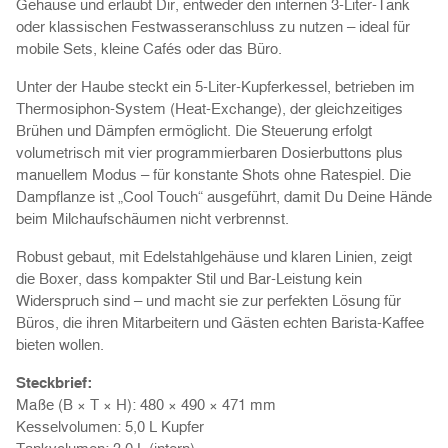
Gehäuse und erlaubt Dir, entweder den internen 3-Liter-Tank
oder klassischen Festwasseranschluss zu nutzen – ideal für
mobile Sets, kleine Cafés oder das Büro.
Unter der Haube steckt ein 5-Liter-Kupferkessel, betrieben im
Thermosiphon-System (Heat-Exchange), der gleichzeitiges
Brühen und Dämpfen ermöglicht. Die Steuerung erfolgt
volumetrisch mit vier programmierbaren Dosierbuttons plus
manuellem Modus – für konstante Shots ohne Ratespiel. Die
Dampflanze ist „Cool Touch“ ausgeführt, damit Du Deine Hände
beim Milchaufschäumen nicht verbrennst.
Robust gebaut, mit Edelstahlgehäuse und klaren Linien, zeigt
die Boxer, dass kompakter Stil und Bar-Leistung kein
Widerspruch sind – und macht sie zur perfekten Lösung für
Büros, die ihren Mitarbeitern und Gästen echten Barista-Kaffee
bieten wollen.
Steckbrief:
Maße (B × T × H): 480 × 490 × 471 mm
Kesselvolumen: 5,0 L Kupfer
Tankvolumen: 3,0 L (intern)