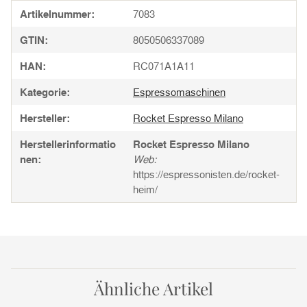
Produkteigenschaft
Wert
Artikelnummer:
7083
GTIN:
8050506337089
HAN:
RC071A1A11
Kategorie:
Espressomaschinen
Hersteller:
Rocket Espresso Milano
Herstellerinformatio
Rocket Espresso Milano
nen:
Web:
https://espressonisten.de/rocket-
heim/
Ähnliche Artikel