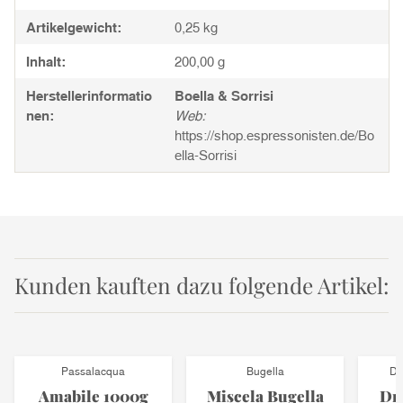
Artikelgewicht:
0,25
kg
Inhalt:
200,00 g
Herstellerinformatio
Boella & Sorrisi
nen:
Web:
https://shop.espressonisten.de/Bo
ella-Sorrisi
Kunden kauften dazu folgende Artikel:
Passalacqua
Bugella
Di
Amabile 1000g
Miscela Bugella
Dr.