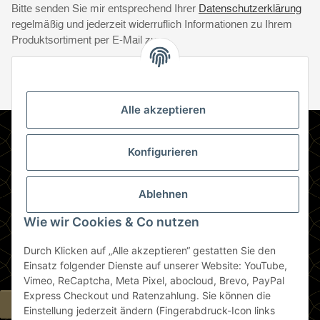
Bitte senden Sie mir entsprechend Ihrer
Datenschutzerklärung
regelmäßig und jederzeit widerruflich Informationen zu Ihrem
Produktsortiment per E-Mail zu.
Abonnie
Abonnieren
Newsletter Abonnieren
Alle akzeptieren
Informationen
Konfigurieren
Gesetzliche Informationen
Ablehnen
Zahlungsmethoden
Wie wir Cookies & Co nutzen
Durch Klicken auf „Alle akzeptieren“ gestatten Sie den
Berlin
Einsatz folgender Dienste auf unserer Website: YouTube,
Vimeo, ReCaptcha, Meta Pixel, abocloud, Brevo, PayPal
Express Checkout und Ratenzahlung. Sie können die
Widerrufsbutton
Einstellung jederzeit ändern (Fingerabdruck-Icon links