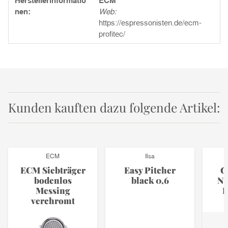
Herstellerinformatio
ECM
nen:
Web:
https://espressonisten.de/ecm-
profitec/
Kunden kauften dazu folgende Artikel:
ECM
Ilsa
ECM Siebträger
Easy Pitcher
G
bodenlos
black 0,6
Nu
Messing
D
verchromt