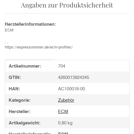
Angaben zur Produktsicherheit
Herstellerinformationen:
ECM
, ,
https://espressonisten.de/ecm-profitec/
Produkteigenschaft
Wert
Artikelnummer:
704
GTIN:
4260013824345
HAN:
AC100018-00
Kategorie:
Zubehör
Hersteller:
ECM
Artikelgewicht:
0,80
kg