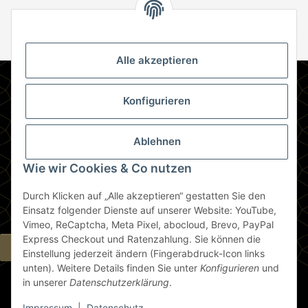
Abonnie
Abonnieren
Newsletter Abonnieren
Alle akzeptieren
Informationen
Konfigurieren
Gesetzliche Informationen
Ablehnen
Zahlungsmethoden
Wie wir Cookies & Co nutzen
Durch Klicken auf „Alle akzeptieren“ gestatten Sie den
Berlin
Einsatz folgender Dienste auf unserer Website: YouTube,
Vimeo, ReCaptcha, Meta Pixel, abocloud, Brevo, PayPal
Express Checkout und Ratenzahlung. Sie können die
Widerrufsbutton
Einstellung jederzeit ändern (Fingerabdruck-Icon links
unten). Weitere Details finden Sie unter
Konfigurieren
und
in unserer
Datenschutzerklärung
.
* Alle Preise inkl. gesetzlicher USt., zzgl.
Versand
Impressum
|
Datenschutz