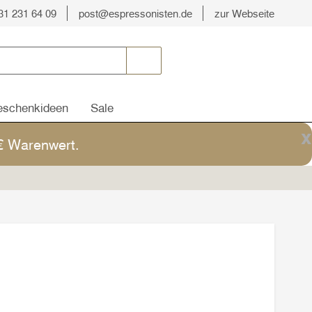
31 231 64 09
post@espressonisten.de
zur Webseite
schenkideen
Sale
x
5€ Warenwert.