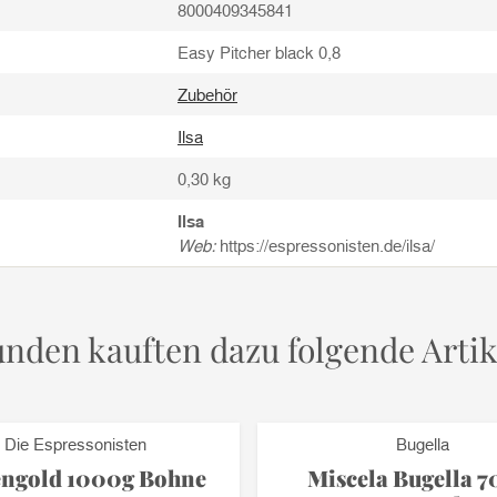
8000409345841
Easy Pitcher black 0,8
Zubehör
Ilsa
0,30
kg
Ilsa
Web:
https://espressonisten.de/ilsa/
nden kauften dazu folgende Artik
Die Espressonisten
Bugella
engold 1000g Bohne
Miscela Bugella 7