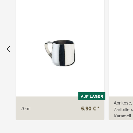
LUNG
AUF LAGER
Aprikose,
 €
*
5,90 €
*
70ml
Zartbitte
1 kg
Karamell