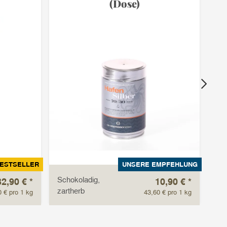
(Dose)
ESTSELLER
UNSERE EMPFEHLUNG
Schokoladig,
für
32,90 €
*
10,90 €
*
zartherb
Si
0 € pro 1 kg
43,60 € pro 1 kg