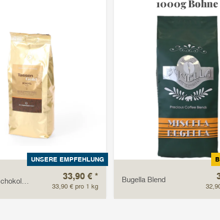
1000g Bohne
UNSERE EMPFEHLUNG
B
33,90 €
*
Bugella Blend
rschokolade,
33,90 € pro 1 kg
32,9