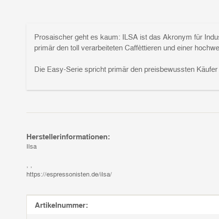
Prosaischer geht es kaum: ILSA ist das Akronym für Indus
primär den toll verarbeiteten Caffèttieren und einer hochw
Die Easy-Serie spricht primär den preisbewussten Käufer 
Herstellerinformationen:
Ilsa
, ,
https://espressonisten.de/ilsa/
Produkteigenschaft
Wert
Artikelnummer: