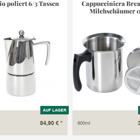
io poliert 6/3 Tassen
Cappucciniera Bre
Milchschäumer 0
AUF LAGER
84,90 €
*
800ml