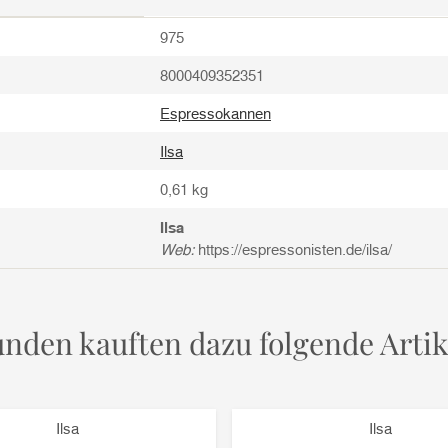
975
8000409352351
Espressokannen
Ilsa
0,61
kg
Ilsa
Web:
https://espressonisten.de/ilsa/
nden kauften dazu folgende Artik
Ilsa
Ilsa