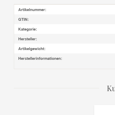
Produkteigenschaft
Wert
Artikelnummer:
GTIN:
Kategorie:
Hersteller:
Artikelgewicht:
Herstellerinformationen:
Ku