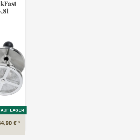
akFast
,8l
AUF LAGER
34,90 €
*