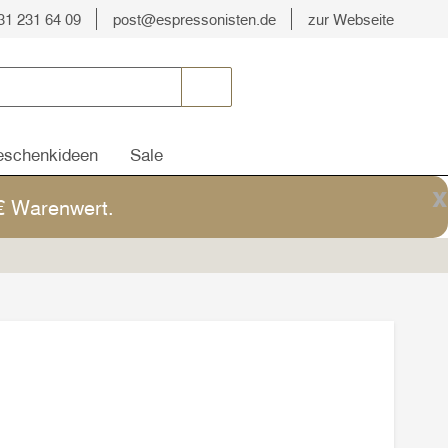
31 231 64 09
post@espressonisten.de
zur Webseite
schenkideen
Sale
x
5€ Warenwert.