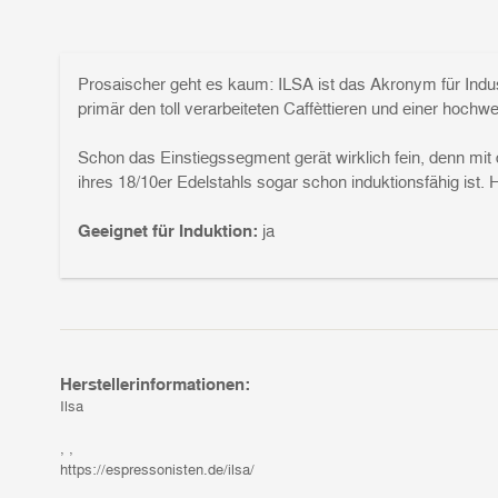
Prosaischer geht es kaum: ILSA ist das Akronym für Indus
primär den toll verarbeiteten Caffèttieren und einer hochw
Schon das Einstiegssegment gerät wirklich fein, denn mi
ihres 18/10er Edelstahls sogar schon induktionsfähig ist. 
Geeignet für Induktion:
ja
Herstellerinformationen:
Ilsa
, ,
https://espressonisten.de/ilsa/