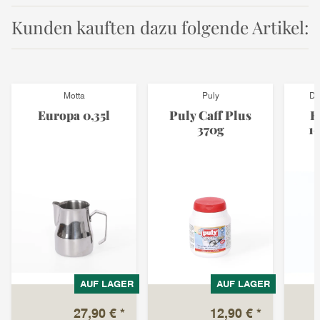
Kunden kauften dazu folgende Artikel:
Motta
Puly
Di
Europa 0,35l
Puly Caff Plus
E
370g
1
AUF LAGER
AUF LAGER
27,90 €
*
12,90 €
*