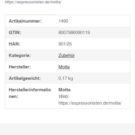
https://espressonisten.de/motta/
Produkteigenschaft
Wert
Artikelnummer:
1490
GTIN:
8007986090119
HAN:
901/25
Kategorie:
Zubehör
Hersteller:
Motta
Artikelgewicht:
0,17
kg
Herstellerinformatio
Motta
nen:
Web:
https://espressonisten.de/motta/