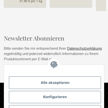
31,90 € pro 1 kg
Newsletter Abonnieren
Bitte senden Sie mir entsprechend Ihrer
Datenschutzerklärung
regelmäßig und jederzeit widerruflich Informationen zu Ihrem
Produktsortiment per E-Mail zu.
Abonnie
Abonnieren
Newsletter Abonnieren
Alle akzeptieren
Informationen
Konfigurieren
Gesetzliche Informationen