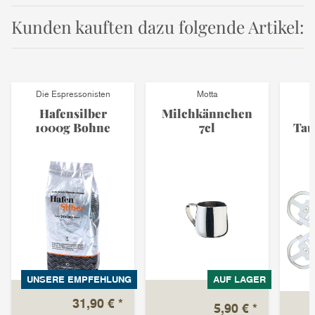
Kunden kauften dazu folgende Artikel:
Die Espressonisten
Motta
Hafensilber
Milchkännchen
1000g Bohne
7cl
Ta
UNSERE EMPFEHLUNG
AUF LAGER
31,90 €
*
5,90 €
*