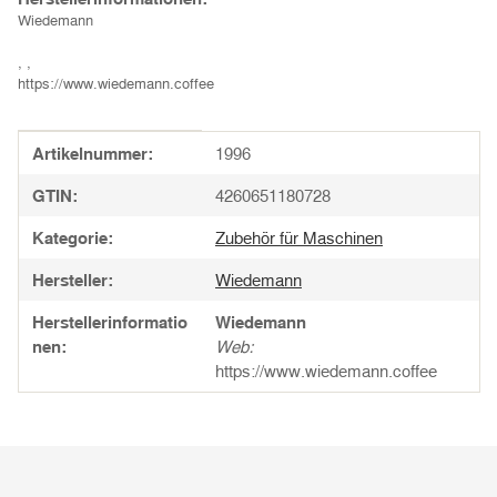
Wiedemann
, ,
https://www.wiedemann.coffee
Produkteigenschaft
Wert
Artikelnummer:
1996
GTIN:
4260651180728
Kategorie:
Zubehör für Maschinen
Hersteller:
Wiedemann
Herstellerinformatio
Wiedemann
nen:
Web:
https://www.wiedemann.coffee