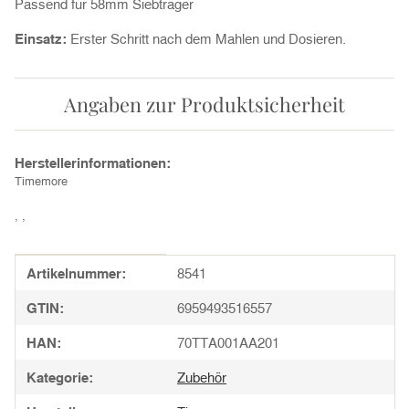
Passend für 58mm Siebträger
Einsatz:
Erster Schritt nach dem Mahlen und Dosieren.
Angaben zur Produktsicherheit
Herstellerinformationen:
Timemore
, ,
Produkteigenschaft
Wert
Artikelnummer:
8541
GTIN:
6959493516557
HAN:
70TTA001AA201
Kategorie:
Zubehör