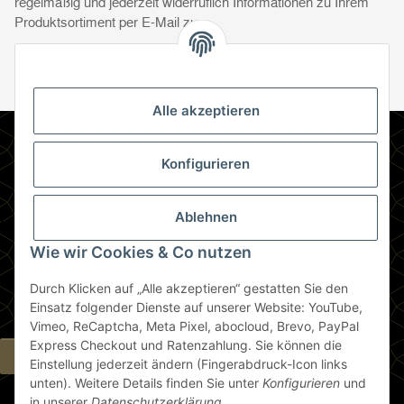
regelmäßig und jederzeit widerruflich Informationen zu Ihrem
Produktsortiment per E-Mail zu.
Abonnie
Abonnieren
Newsletter Abonnieren
Alle akzeptieren
Informationen
Konfigurieren
Gesetzliche Informationen
Ablehnen
Zahlungsmethoden
Wie wir Cookies & Co nutzen
Durch Klicken auf „Alle akzeptieren“ gestatten Sie den
Berlin
Einsatz folgender Dienste auf unserer Website: YouTube,
Vimeo, ReCaptcha, Meta Pixel, abocloud, Brevo, PayPal
Express Checkout und Ratenzahlung. Sie können die
Widerrufsbutton
Einstellung jederzeit ändern (Fingerabdruck-Icon links
unten). Weitere Details finden Sie unter
Konfigurieren
und
in unserer
Datenschutzerklärung
.