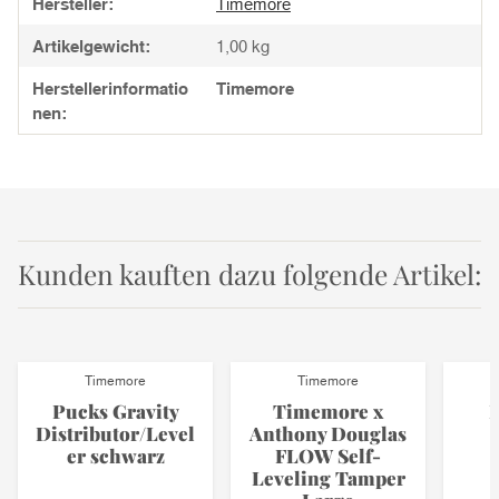
Hersteller:
Timemore
Artikelgewicht:
1,00
kg
Herstellerinformatio
Timemore
nen:
Kunden kauften dazu folgende Artikel:
Timemore
Timemore
Pucks Gravity
Timemore x
E
Distributor/Level
Anthony Douglas
er schwarz
FLOW Self-
Leveling Tamper