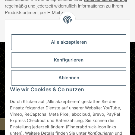
regelmäßig und jederzeit widerruflich Informationen zu Ihrem
Produktsortiment per E-Mail zu.
Abonnie
Abonnieren
Newsletter Abonnieren
Alle akzeptieren
Informationen
Konfigurieren
Gesetzliche Informationen
Ablehnen
Zahlungsmethoden
Wie wir Cookies & Co nutzen
Durch Klicken auf „Alle akzeptieren“ gestatten Sie den
Berlin
Einsatz folgender Dienste auf unserer Website: YouTube,
Vimeo, ReCaptcha, Meta Pixel, abocloud, Brevo, PayPal
Express Checkout und Ratenzahlung. Sie können die
Widerrufsbutton
Einstellung jederzeit ändern (Fingerabdruck-Icon links
unten). Weitere Details finden Sie unter
Konfigurieren
und