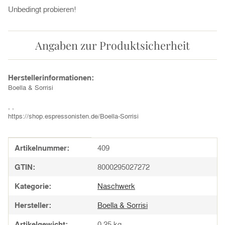
Unbedingt probieren!
Angaben zur Produktsicherheit
Herstellerinformationen:
Boella & Sorrisi
, ,
https://shop.espressonisten.de/Boella-Sorrisi
Produkteigenschaft
Wert
Artikelnummer:
409
GTIN:
8000295027272
Kategorie:
Naschwerk
Hersteller:
Boella & Sorrisi
Artikelgewicht:
0,25
kg