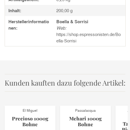
Inhalt:
200,00 g
Herstellerinformatio
Boella & Sorrisi
nen:
Web:
https://shop.espressonisten.de/Bo
ella-Sorrisi
Kunden kauften dazu folgende Artikel:
El Miguel
Passalacqua
A
Precioso 1000g
Mehari 1000g
Tar
Bohne
Bohne
Pis