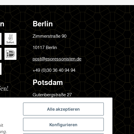
en
Berlin
Zimmerstraße 90
10117 Berlin
post@espressonisten.de
+49 (0)30 36 40 94 94
Potsdam
en!
Gutenbergstraße 27
14467 Potsdam
Alle akzeptieren
post@espressonisten.de
Konfigurieren
it
+49 (0)331 231 64 09
ung
.