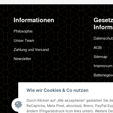
Informationen
Gesetz
Inform
Philosophie
Datenschut
Unser Team
AGB
Zahlung und Versand
Sitemap
Newsletter
Impressum
Batterieges
Widerrufsre
Wie wir Cookies & Co nutzen
Durch Klicken auf „Alle akzeptieren“ gestatten Sie 
ReCaptcha, Meta Pixel, abocloud, Brevo, PayPal Exp
ändern (Fingerabdruck-Icon links unten). Weitere Det