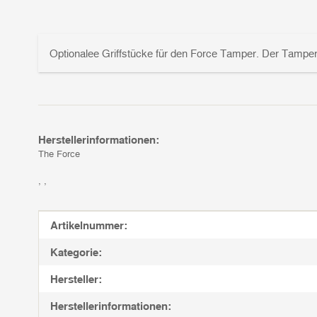
Optionalee Griffstücke für den Force Tamper. Der Tamper i
Herstellerinformationen:
The Force
, ,
Produkteigenschaft
Wert
Artikelnummer:
Kategorie:
Hersteller:
Herstellerinformationen: