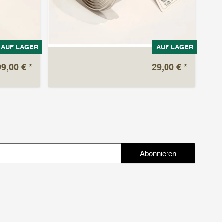
AUF LAGER
AUF LAGER
Nus
99,00 €
*
29,00 €
*
zar
Abonnieren
Abonnieren