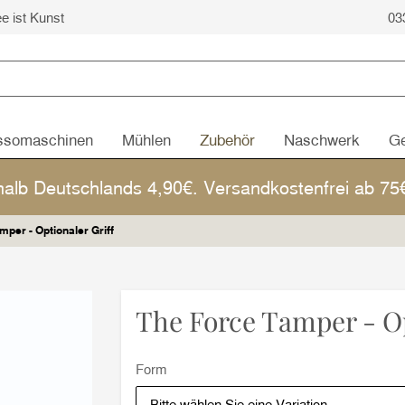
ee ist Kunst
03
ssomaschinen
Mühlen
Zubehör
Naschwerk
Ge
halb Deutschlands 4,90€. Versandkostenfrei ab 7
per - Optionaler Griff
The Force Tamper - Op
Form
Bitte wählen Sie eine Variation.