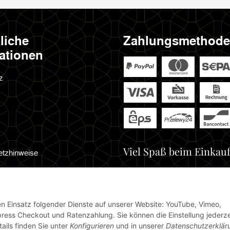
liche
Zahlungsmethod
ationen
z
Viel Spaß beim Einkauf
etzhinweise
cht
den Einsatz folgender Dienste auf unserer Website: YouTube, Vimeo,
ress Checkout und Ratenzahlung. Sie können die Einstellung jederze
ails finden Sie unter
Konfigurieren
und in unserer
Datenschutzerklär