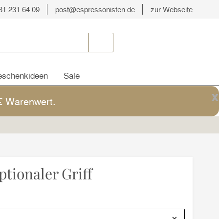
31 231 64 09
post@espressonisten.de
zur Webseite
schenkideen
Sale
x
5€ Warenwert.
tionaler Griff