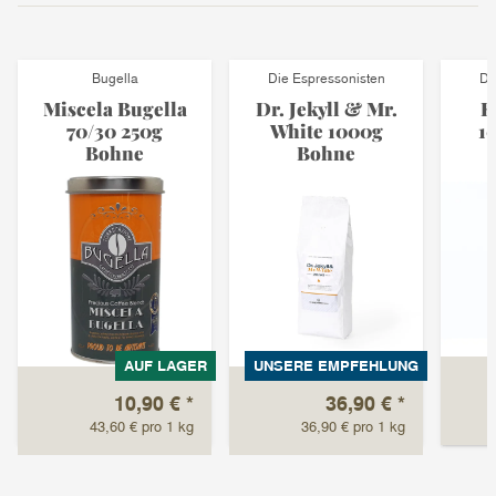
Bugella
Die Espressonisten
Di
Miscela Bugella
Dr. Jekyll & Mr.
E
70/30 250g
White 1000g
1
Bohne
Bohne
AUF LAGER
UNSERE EMPFEHLUNG
10,90 €
*
36,90 €
*
43,60 € pro 1 kg
36,90 € pro 1 kg