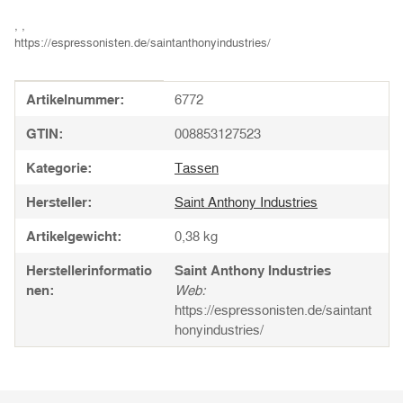
, ,
https://espressonisten.de/saintanthonyindustries/
Produkteigenschaft
Wert
Artikelnummer:
6772
GTIN:
008853127523
Kategorie:
Tassen
Hersteller:
Saint Anthony Industries
Artikelgewicht:
0,38
kg
Herstellerinformatio
Saint Anthony Industries
nen:
Web:
https://espressonisten.de/saintant
honyindustries/