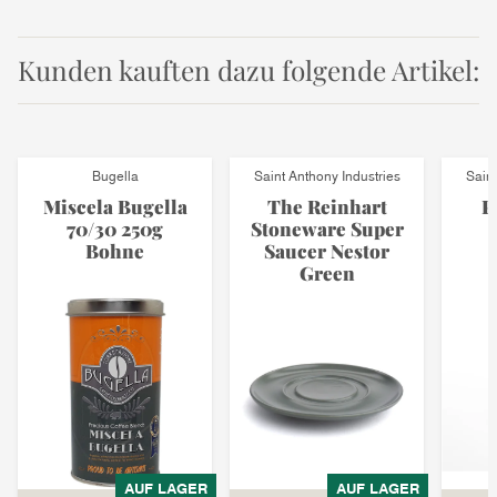
Kunden kauften dazu folgende Artikel:
Bugella
Saint Anthony Industries
Saint
Miscela Bugella
The Reinhart
P
70/30 250g
Stoneware Super
Bohne
Saucer Nestor
Green
AUF LAGER
AUF LAGER