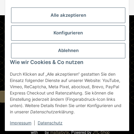
Newsletter Abonnieren
Alle akzeptieren
Informationen
Konfigurieren
Gesetzliche Informationen
Ablehnen
Zahlungsmethoden
Wie wir Cookies & Co nutzen
Durch Klicken auf „Alle akzeptieren“ gestatten Sie den
Berlin
Einsatz folgender Dienste auf unserer Website: YouTube,
Vimeo, ReCaptcha, Meta Pixel, abocloud, Brevo, PayPal
Express Checkout und Ratenzahlung. Sie können die
Widerrufsbutton
Einstellung jederzeit ändern (Fingerabdruck-Icon links
unten). Weitere Details finden Sie unter
Konfigurieren
und
in unserer
Datenschutzerklärung
.
* Alle Preise inkl. gesetzlicher USt., zzgl.
Versand
Impressum
|
Datenschutz
© die espressonisten GmbH
with
by
maßarbyte
, Powered by
JTL-Shop