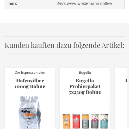
nen:
Web:
www.wiedemann.coffee
Kunden kauften dazu folgende Artikel:
Die Espressonisten
Bugella
Hafensilber
Bugella
E
1000g Bohne
Probierpaket
5x250g Bohne