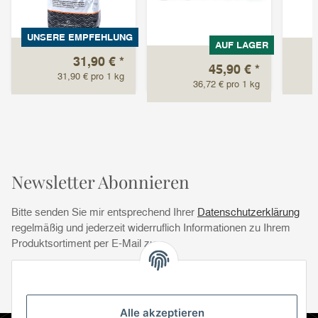
UNSERE EMPFEHLUNG
AUF LAGER
31,90 €
*
45,90 €
*
31,90 € pro 1 kg
36,72 € pro 1 kg
Newsletter Abonnieren
Bitte senden Sie mir entsprechend Ihrer
Datenschutzerklärung
regelmäßig und jederzeit widerruflich Informationen zu Ihrem
Produktsortiment per E-Mail zu.
Abonnie
Abonnieren
Newsletter Abonnieren
Alle akzeptieren