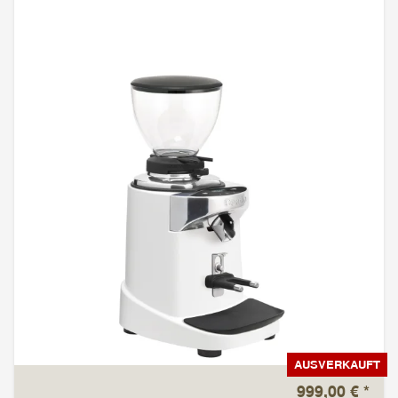
AUSVERKAUFT
999,00 €
*