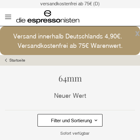
versandkostenfrei ab 75€ (D)
Kaffee ist Kunst
Versand: 4,90€ (D)
versandkostenfrei ab 75€ (D)
x
Kaffee ist Kunst
Versand innerhalb Deutschlands 4,90€.
Versandkostenfrei ab 75€ Warenwert.
Startseite
64mm
Neuer Wert
Filter und Sortierung
Sofort verfügbar