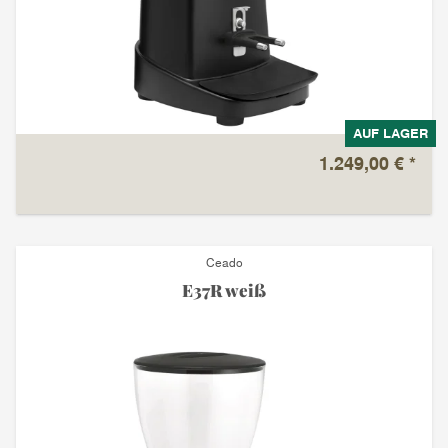
AUF LAGER
1.249,00 €
*
Ceado
E37R weiß