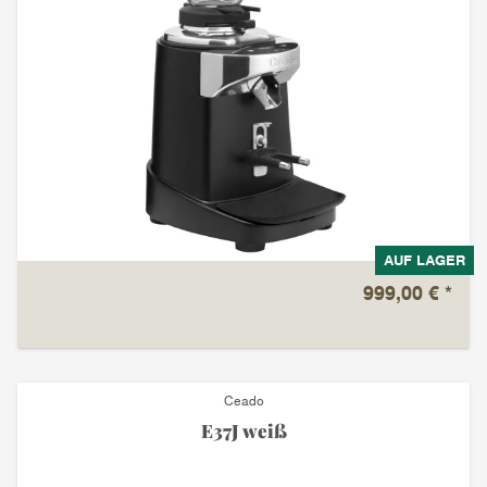
AUF LAGER
999,00 €
*
Ceado
E37J weiß