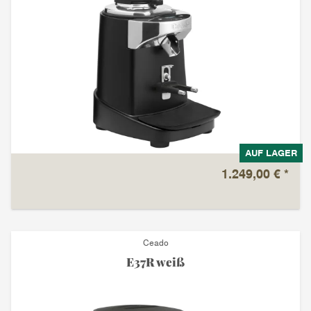
AUF LAGER
1.249,00 €
*
Ceado
E37R weiß