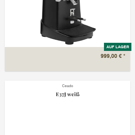
AUF LAGER
999,00 €
*
Ceado
E37J weiß