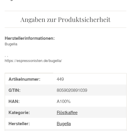
Angaben zur Produktsicherheit
Herstellerinformationen:
Bugella
, ,
https://espressonisten.de/bugella/
Produkteigenschaft
Wert
Artikelnummer:
449
GTIN:
8059020891039
HAN:
A100%
Kategorie:
Röstkaffee
Hersteller:
Bugella