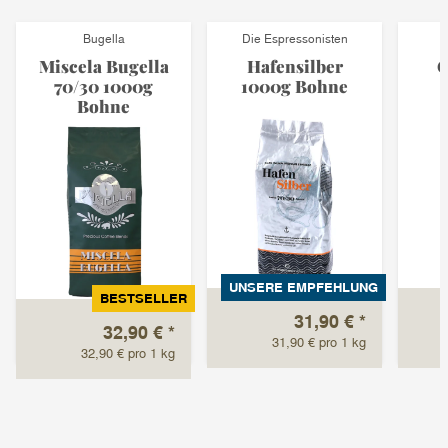
Bugella
Die Espressonisten
Miscela Bugella
Hafensilber
C
70/30 1000g
1000g Bohne
Bohne
UNSERE EMPFEHLUNG
BESTSELLER
31,90 €
*
32,90 €
*
31,90 € pro 1 kg
32,90 € pro 1 kg