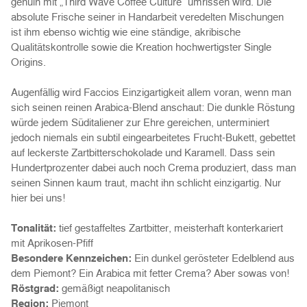
genuin mit „Third Wave Coffee Culture“ umrissen wird. Die
absolute Frische seiner in Handarbeit veredelten Mischungen
ist ihm ebenso wichtig wie eine ständige, akribische
Qualitätskontrolle sowie die Kreation hochwertigster Single
Origins.
Augenfällig wird Faccios Einzigartigkeit allem voran, wenn man
sich seinen reinen Arabica-Blend anschaut: Die dunkle Röstung
würde jedem Süditaliener zur Ehre gereichen, unterminiert
jedoch niemals ein subtil eingearbeitetes Frucht-Bukett, gebettet
auf leckerste Zartbitterschokolade und Karamell. Dass sein
Hundertprozenter dabei auch noch Crema produziert, dass man
seinen Sinnen kaum traut, macht ihn schlicht einzigartig. Nur
hier bei uns!
Tonalität:
tief gestaffeltes Zartbitter, meisterhaft konterkariert
mit Aprikosen-Pfiff
Besondere Kennzeichen:
Ein dunkel gerösteter Edelblend aus
dem Piemont? Ein Arabica mit fetter Crema? Aber sowas von!
Röstgrad:
gemäßigt neapolitanisch
Region:
Piemont