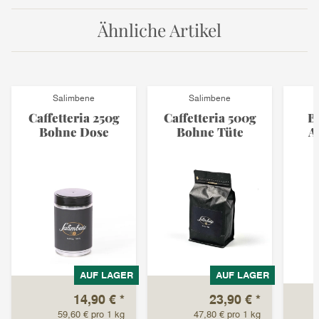
Ähnliche Artikel
Salimbene
Salimbene
Caffetteria 250g
Caffetteria 500g
B
Bohne Dose
Bohne Tüte
A
AUF LAGER
AUF LAGER
14,90 €
*
23,90 €
*
59,60 € pro 1 kg
47,80 € pro 1 kg