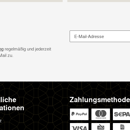
affee
Kurbel
Newsletter Abonnieren
ng
regelmäßig und jederzeit
Mail zu.
liche
Zahlungsmethod
ationen
z