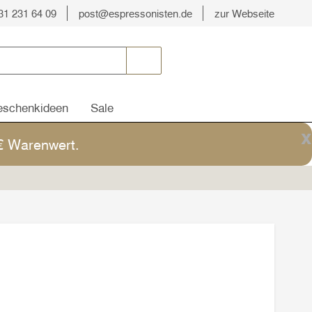
31 231 64 09
post@espressonisten.de
zur Webseite
schenkideen
Sale
x
5€ Warenwert.