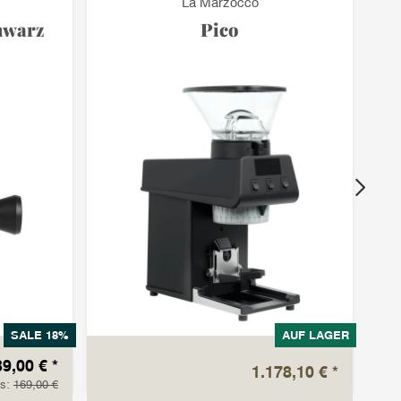
La Marzocco
hwarz
Pico
SALE 18%
AUF LAGER
39,00 €
*
1.178,10 €
*
is:
169,00 €