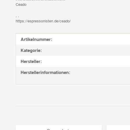
Ceado
, ,
https://espressonisten.de/ceado/
Produkteigenschaft
Wert
Artikelnummer:
Kategorie:
Hersteller:
Herstellerinformationen: