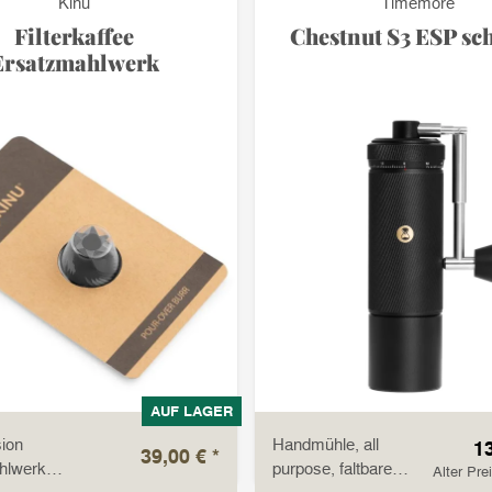
Kinu
Timemore
Filterkaffee
Chestnut S3 ESP sc
Ersatzmahlwerk
AUF LAGER
ion
Handmühle, all
1
39,00 €
*
hlwerk
purpose, faltbare
Alter Pre