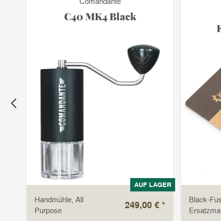
Comandante
r
C40 MK4 Black
LAGER
AUF LAGER
Handmühle, All
Black-Fus
 €
*
249,00 €
*
Purpose
Ersatzma