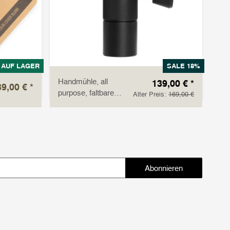
AUF LAGER
SALE 18%
Handmühle, all
139,00 €
*
39,00 €
*
purpose, faltbare
Alter Preis:
169,00 €
Kurbel
Abonnieren
Abonnieren