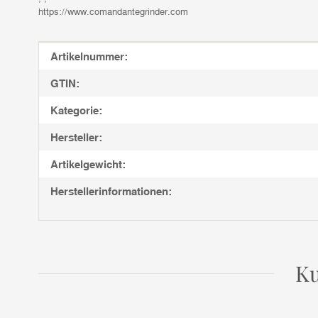
https://www.comandantegrinder.com
Produkteigenschaft
Wert
Artikelnummer:
GTIN:
Kategorie:
Hersteller:
Artikelgewicht:
Herstellerinformationen:
Ku