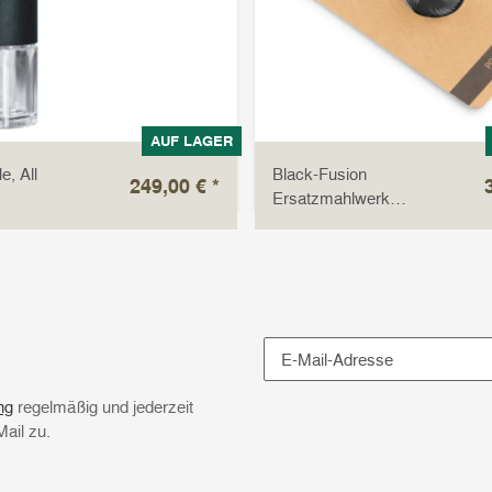
AUF LAGER
, All
Black-Fusion
249,00 €
*
Ersatzmahlwerk
für Filterkaffee
Newsletter Abonnieren
ng
regelmäßig und jederzeit
Mail zu.