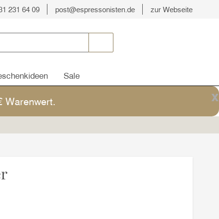
31 231 64 09
post@espressonisten.de
zur Webseite
schenkideen
Sale
x
5€ Warenwert.
r