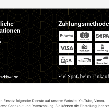
liche
Zahlungsmethod
ationen
z
Viel Spaß beim Einkauf
etzhinweise
cht
den Einsatz folgender Dienste auf unserer Website: YouTube, Vimeo,
ress Checkout und Ratenzahlung. Sie können die Einstellung jederze