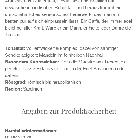
Arabicas aus Guatemala, Costa Rica und Brasilien auf
gewaschenen indischen Robusta – und heraus kommt ein
unnachahmliches sensorisches Feuerwerk, das man am
besten pur auf sich einprasseln lässt. Ein Caffè, der immer edel
bleibt bei aller Kraft. Wäre er ein Mann, er hielte jeder Dame die
Türe auf.
Tonalität:
voll entwickelt & komplex, dabei von samtiger
Schokoladigkeit; Mandeln im feinherben Nachhall
Besondere Kennzeichen:
Der edle Maestro am Tresen; die
perfekte Tasse Exklusivität – ob in der Edel-Pasticceria oder
daheim.
Röstgrad:
römisch bis neapolitanisch
Region:
Sardinien
Angaben zur Produktsicherheit
Herstellerinformationen:
La Tazza d'oro