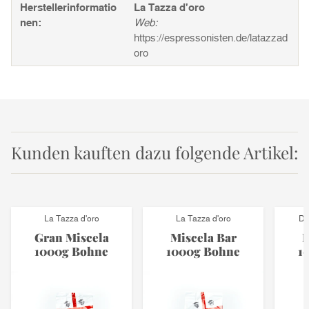
Herstellerinformatio
La Tazza d'oro
nen:
Web:
https://espressonisten.de/latazzad
oro
Kunden kauften dazu folgende Artikel:
La Tazza d'oro
La Tazza d'oro
Di
Gran Miscela
Miscela Bar
H
1000g Bohne
1000g Bohne
1