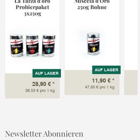
La Tazza d'oro
Miscela d'Oro
Probierpaket
250g Bohne
3x250g
AUF LAGER
AUF LAGER
11,90 €
*
28,90 €
*
47,60 € pro 1 kg
38,53 € pro 1 kg
Newsletter Abonnieren