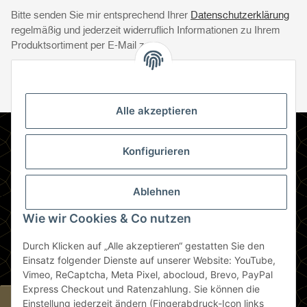
Bitte senden Sie mir entsprechend Ihrer
Datenschutzerklärung
regelmäßig und jederzeit widerruflich Informationen zu Ihrem
Produktsortiment per E-Mail zu.
Abonnie
Abonnieren
Newsletter Abonnieren
Alle akzeptieren
Informationen
Konfigurieren
Gesetzliche Informationen
Ablehnen
Wie wir Cookies & Co nutzen
Zahlungsmethoden
Durch Klicken auf „Alle akzeptieren“ gestatten Sie den
Berlin
Einsatz folgender Dienste auf unserer Website: YouTube,
Vimeo, ReCaptcha, Meta Pixel, abocloud, Brevo, PayPal
Express Checkout und Ratenzahlung. Sie können die
Widerrufsbutton
Einstellung jederzeit ändern (Fingerabdruck-Icon links