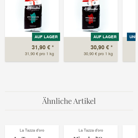
AUF LAGER
AUF LAGER
UNS
31,90 €
*
30,90 €
*
31,90 € pro 1 kg
30,90 € pro 1 kg
Ähnliche Artikel
La Tazza d'oro
La Tazza d'oro