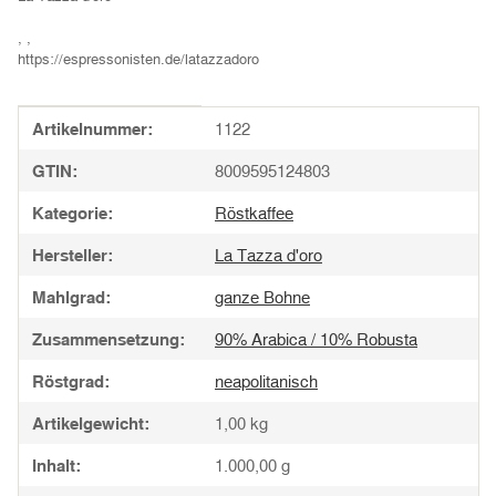
, ,
https://espressonisten.de/latazzadoro
Produkteigenschaft
Wert
Artikelnummer:
1122
GTIN:
8009595124803
Kategorie:
Röstkaffee
Hersteller:
La Tazza d'oro
Mahlgrad:
ganze Bohne
Zusammensetzung:
90% Arabica / 10% Robusta
Röstgrad:
neapolitanisch
Artikelgewicht:
1,00
kg
Inhalt:
1.000,00 g