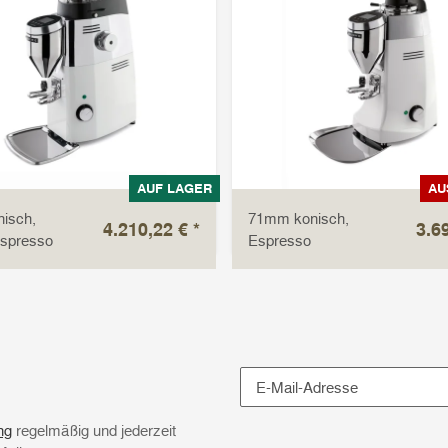
AUF LAGER
AU
isch,
71mm konisch,
4.210,22 €
*
3.6
Espresso
Espresso
Newsletter Abonnieren
ng
regelmäßig und jederzeit