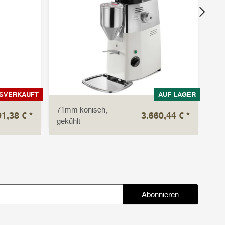
SVERKAUFT
AUF LAGER
71mm konisch,
71
91,38 €
*
3.660,44 €
*
gekühlt
gek
Abonnieren
Abonnieren