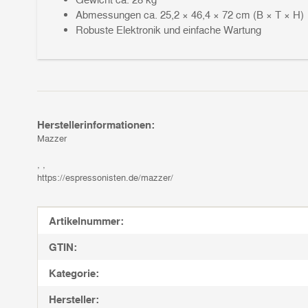
Abmessungen ca. 25,2 × 46,4 × 72 cm (B × T × H)
Robuste Elektronik und einfache Wartung
Herstellerinformationen:
Mazzer
, ,
https://espressonisten.de/mazzer/
Produkteigenschaft
Wert
Artikelnummer:
GTIN:
Kategorie:
Hersteller: