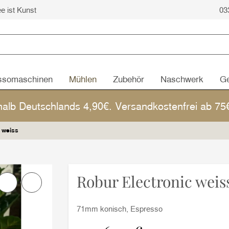
ee ist Kunst
03
ssomaschinen
Mühlen
Zubehör
Naschwerk
Ge
halb Deutschlands 4,90€. Versandkostenfrei ab 7
 weiss
Robur Electronic weis
71mm konisch, Espresso