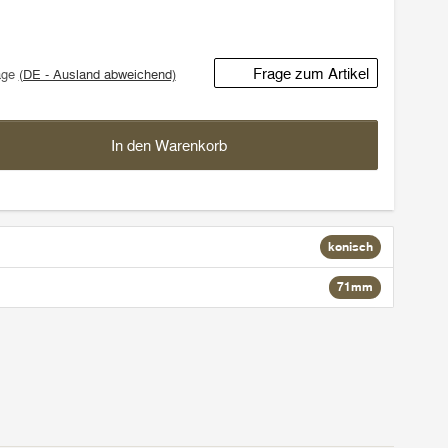
Frage zum Artikel
age
(DE - Ausland abweichend)
In den Warenkorb
konisch
71mm