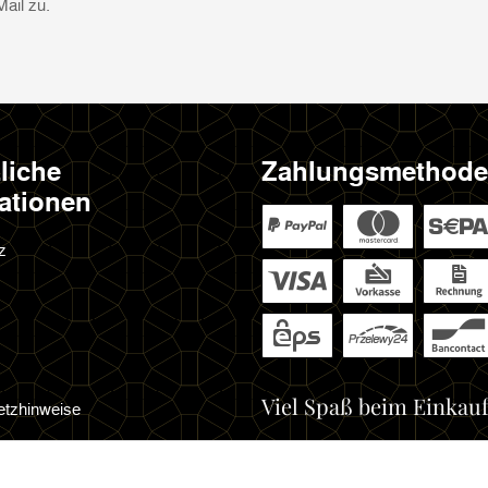
Mail zu.
liche
Zahlungsmethod
ationen
z
Viel Spaß beim Einkauf
etzhinweise
cht