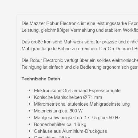
Die Mazzer Robur Electronic ist eine leistungsstarke Espr
Leistung, gleichmäßiger Vermahlung und stabilem Workfl
Das große konische Mahlwerk sorgt für präzise und einhe
Mahlgrad für jede Bohne zu erreichen. Der On-Demand-Betr
Die Robur Electronic verfügt über ein solides elektronis
Reinigung ist einfach und die Bedienung ergonomisch gesta
Technische Daten
Elektronische On-Demand Espressomühle
Konische Mahlscheiben Ø 71 mm
Mikrometrische, stufenlose Mahlgradeinstellung
Motorleistung ca. 800 W
Mahlgeschwindigkeit ca. 1 s / 5 g bei 50 Hz
Bohnenbehälter ca. 1,6 kg
Gehäuse aus Aluminium-Druckguss
Gewicht ca. 28 kg