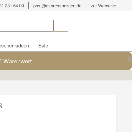
31 231 64 09
post@espressonisten.de
zur Webseite
schenkideen
Sale
x
5€ Warenwert.
s