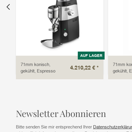
LAGER
AUF LAGER
71mm konisch,
71mm kon
 €
*
4.210,22 €
*
gekühlt, Espresso
gekühlt, 
Newsletter Abonnieren
Bitte senden Sie mir entsprechend Ihrer
Datenschutzerkläru