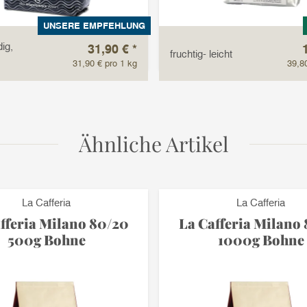
UNSERE EMPFEHLUNG
ig,
31,90 €
*
fruchtig- leicht
31,90 € pro 1 kg
39,8
Ähnliche Artikel
La Cafferia
La Cafferia
fferia Milano 80/20
La Cafferia Milano
500g Bohne
1000g Bohne