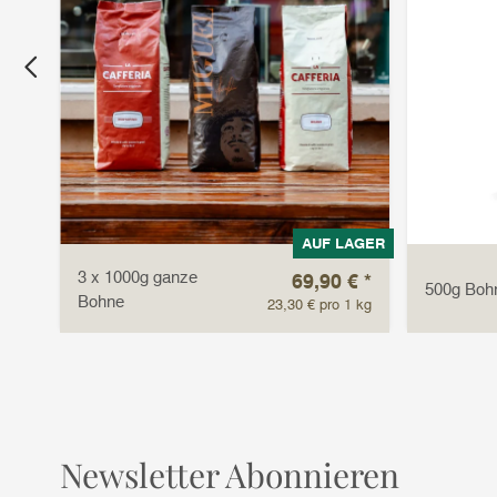
LAGER
AUF LAGER
3 x 1000g ganze
 €
*
69,90 €
*
500g Boh
Bohne
1 kg
23,30 € pro 1 kg
Newsletter Abonnieren