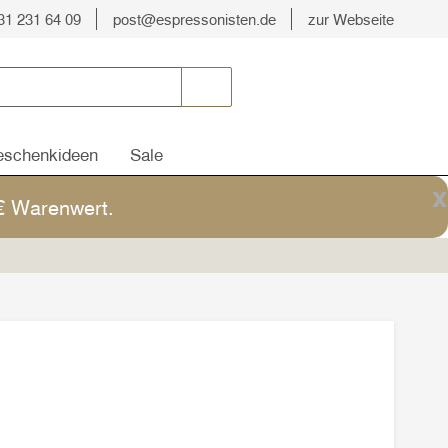
31 231 64 09
post@espressonisten.de
zur Webseite
schenkideen
Sale
x
5€ Warenwert.