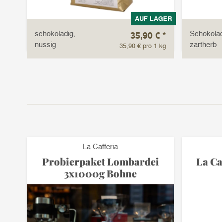
LLER
AUF LAGER
schokoladig,
Schokolad
 €
*
35,90 €
*
nussig
zartherb
1 kg
35,90 € pro 1 kg
La Cafferia
te
Probierpaket Lombardei
La Ca
3x1000g Bohne