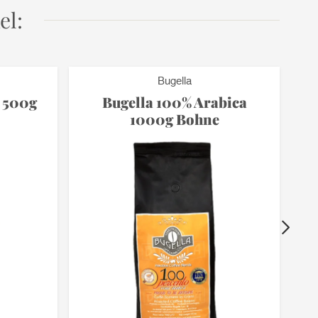
el:
Bugella
n 500g
Bugella 100% Arabica
D
1000g Bohne