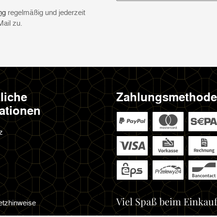
Newsletter Abonnieren
ng
regelmäßig und jederzeit
Mail zu.
liche
Zahlungsmethod
ationen
z
Viel Spaß beim Einkauf
etzhinweise