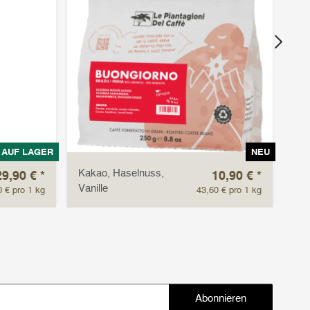
AUF LAGER
NEU
Kakao, Haselnuss,
wür
29,90 €
*
10,90 €
*
Vanille
bit
0 € pro 1 kg
43,60 € pro 1 kg
Abonnieren
Abonnieren