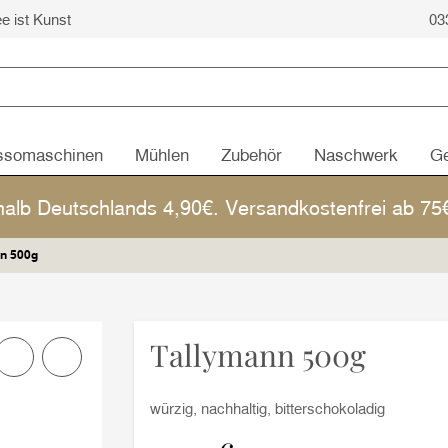
ee ist Kunst
03
ssomaschinen
Mühlen
Zubehör
Naschwerk
Ge
halb Deutschlands 4,90€. Versandkostenfrei ab 7
n 500g
Tallymann 500g
würzig, nachhaltig, bitterschokoladig