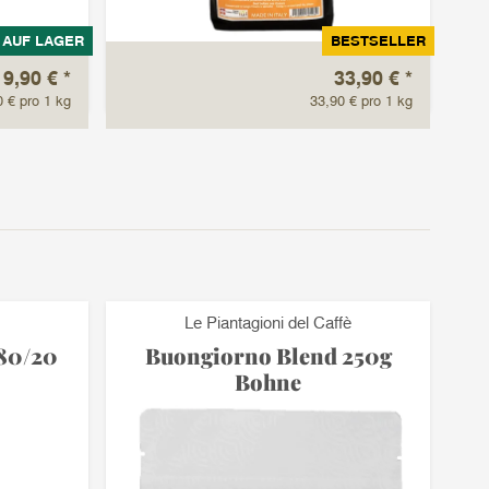
AUF LAGER
BESTSELLER
Nus
19,90 €
*
33,90 €
*
zar
0 € pro 1 kg
33,90 € pro 1 kg
Le Piantagioni del Caffè
 80/20
Buongiorno Blend 250g
Bohne