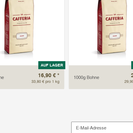
AUF LAGER
16,90 €
*
ne
1000g Bohne
33,80 € pro 1 kg
29,9