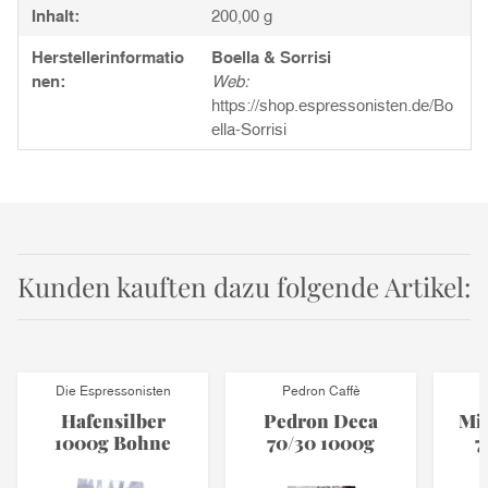
Inhalt:
200,00 g
Herstellerinformatio
Boella & Sorrisi
nen:
Web:
https://shop.espressonisten.de/Bo
ella-Sorrisi
Kunden kauften dazu folgende Artikel:
Die Espressonisten
Pedron Caffè
Hafensilber
Pedron Deca
Mis
1000g Bohne
70/30 1000g
7