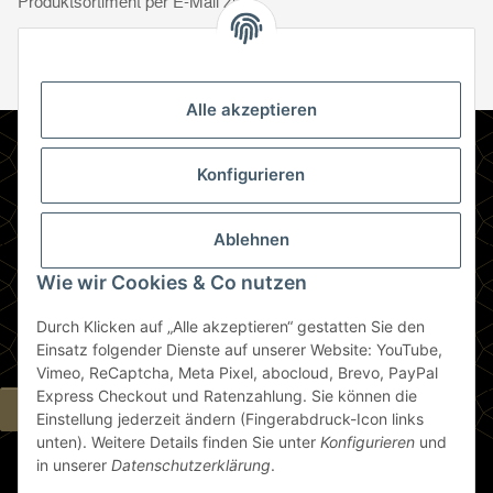
Produktsortiment per E-Mail zu.
Abonnie
Abonnieren
Newsletter Abonnieren
Alle akzeptieren
Informationen
Konfigurieren
Gesetzliche Informationen
Ablehnen
Zahlungsmethoden
Wie wir Cookies & Co nutzen
Durch Klicken auf „Alle akzeptieren“ gestatten Sie den
Berlin
Einsatz folgender Dienste auf unserer Website: YouTube,
Vimeo, ReCaptcha, Meta Pixel, abocloud, Brevo, PayPal
Express Checkout und Ratenzahlung. Sie können die
Widerrufsbutton
Einstellung jederzeit ändern (Fingerabdruck-Icon links
unten). Weitere Details finden Sie unter
Konfigurieren
und
in unserer
Datenschutzerklärung
.
* Alle Preise inkl. gesetzlicher USt., zzgl.
Versand