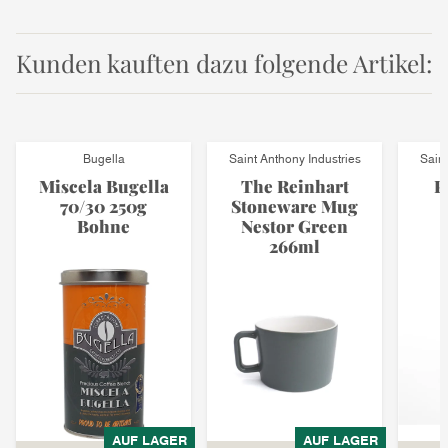
Kunden kauften dazu folgende Artikel:
Bugella
Saint Anthony Industries
Saint
Miscela Bugella
The Reinhart
P
70/30 250g
Stoneware Mug
Bohne
Nestor Green
266ml
AUF LAGER
AUF LAGER