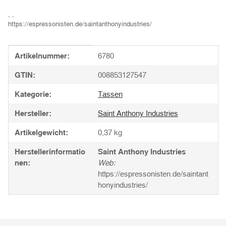
, ,
https://espressonisten.de/saintanthonyindustries/
Produkteigenschaft
Wert
Artikelnummer:
6780
GTIN:
008853127547
Kategorie:
Tassen
Hersteller:
Saint Anthony Industries
Artikelgewicht:
0,37
kg
Herstellerinformatio
Saint Anthony Industries
nen:
Web:
https://espressonisten.de/saintant
honyindustries/