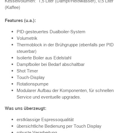
Kesselvolumen: 1,5 Liter (Dampf/Heißwasser), 0,5 Liter
(Kaffee)
Features (u.a.):
PID-gesteuertes Dualboiler-System
Volumetrik
Thermoblock in der Brühgruppe (ebenfalls per PID
steuerbar)
Isolierte Boiler aus Edelstahl
Dampfboiler bei Bedarf abschaltbar
Shot Timer
Touch-Display
Rotationspumpe
Modularer Aufbau der Komponenten, für schnellen
Service und eventuelle upgrades.
Was uns überzeugt:
erstklassige Espressoqualität
übersichtliche Bedienung per Touch Display
robuste Verarbeitung