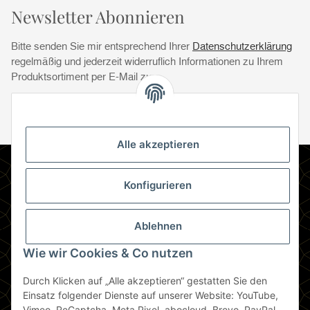
Newsletter Abonnieren
Bitte senden Sie mir entsprechend Ihrer
Datenschutzerklärung
regelmäßig und jederzeit widerruflich Informationen zu Ihrem
Produktsortiment per E-Mail zu.
Abonnie
Abonnieren
Newsletter Abonnieren
Alle akzeptieren
Informationen
Konfigurieren
Gesetzliche Informationen
Ablehnen
Zahlungsmethoden
Wie wir Cookies & Co nutzen
Durch Klicken auf „Alle akzeptieren“ gestatten Sie den
Berlin
Einsatz folgender Dienste auf unserer Website: YouTube,
Vimeo, ReCaptcha, Meta Pixel, abocloud, Brevo, PayPal