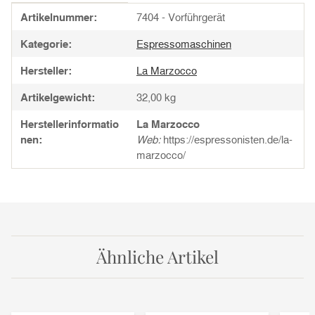
Produkteigenschaft
Wert
Artikelnummer:
7404 - Vorführgerät
Kategorie:
Espressomaschinen
Hersteller:
La Marzocco
Artikelgewicht:
32,00
kg
Herstellerinformatio
La Marzocco
nen:
Web:
https://espressonisten.de/la-
marzocco/
Ähnliche Artikel