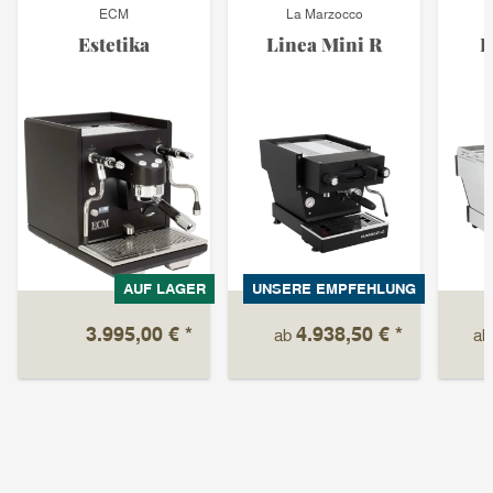
ECM
La Marzocco
Estetika
Linea Mini R
L
AUF LAGER
UNSERE EMPFEHLUNG
3.995,00 €
*
4.938,50 €
*
ab
a