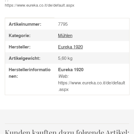
https://www.eureka.co.it/de/default.aspx
Produkteigenschaft
Wert
Artikelnummer:
7795
Kategorie:
Mühlen
Hersteller:
Eureka 1920
Artikelgewicht:
5,60
kg
Herstellerinformatio
Eureka 1920
nen:
Web:
https://www.eureka.co.it/de/default
.aspx
Kunden kauften dazu folgende Artikel: