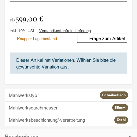
599,00 €
ab
inkl. 19% USt. ,
Versandkostenfreie Lieferung
Frage zum Artikel
Knapper Lagerbestand
x
Dieser Artikel hat Variationen. Wählen Sie bitte die
gewünschte Variation aus.
Mahlwerkstyp
Scheibe/flach
Mahlwerksdurchmesser
55mm
Mahlwerksbeschichtung/-verarbeitung
Stahl
Beschreibung