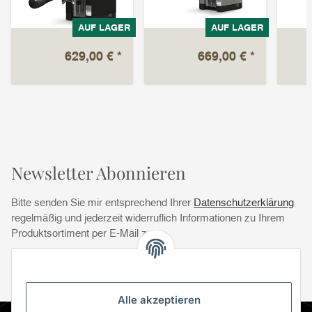
AUF LAGER
AUF LAGER
629,00 €
*
669,00 €
*
Newsletter Abonnieren
Bitte senden Sie mir entsprechend Ihrer
Datenschutzerklärung
regelmäßig und jederzeit widerruflich Informationen zu Ihrem
Produktsortiment per E-Mail zu.
Abonnie
Abonnieren
Newsletter Abonnieren
Alle akzeptieren