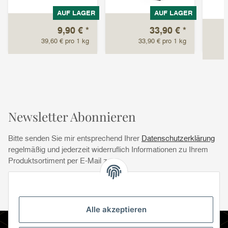
AUF LAGER
AUF LAGER
9,90 €
*
33,90 €
*
39,60 € pro 1 kg
33,90 € pro 1 kg
Newsletter Abonnieren
Bitte senden Sie mir entsprechend Ihrer
Datenschutzerklärung
regelmäßig und jederzeit widerruflich Informationen zu Ihrem
Produktsortiment per E-Mail zu.
Abonnie
Abonnieren
Newsletter Abonnieren
Alle akzeptieren