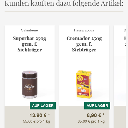
Kunden kauften dazu folgende Artikel:
Salimbene
Passalacqua
Di
Superbar 250g
Cremador 250g
E
gem. f.
gem. f.
2
Siebträger
Siebträger
AUF LAGER
AUF LAGER
13,90 €
*
8,90 €
*
55,60 € pro 1 kg
35,60 € pro 1 kg