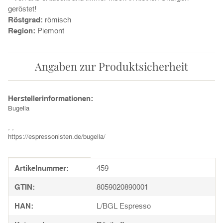
geröstet!
Röstgrad:
römisch
Region:
Piemont
Angaben zur Produktsicherheit
Herstellerinformationen:
Bugella
, ,
https://espressonisten.de/bugella/
Produkteigenschaft
Wert
Artikelnummer:
459
GTIN:
8059020890001
HAN:
L/BGL Espresso