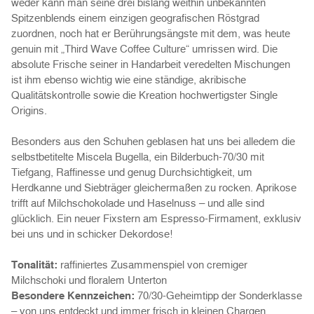
weder kann man seine drei bislang weithin unbekannten
Spitzenblends einem einzigen geografischen Röstgrad
zuordnen, noch hat er Berührungsängste mit dem, was heute
genuin mit „Third Wave Coffee Culture“ umrissen wird. Die
absolute Frische seiner in Handarbeit veredelten Mischungen
ist ihm ebenso wichtig wie eine ständige, akribische
Qualitätskontrolle sowie die Kreation hochwertigster Single
Origins.
Besonders aus den Schuhen geblasen hat uns bei alledem die
selbstbetitelte Miscela Bugella, ein Bilderbuch-70/30 mit
Tiefgang, Raffinesse und genug Durchsichtigkeit, um
Herdkanne und Siebträger gleichermaßen zu rocken. Aprikose
trifft auf Milchschokolade und Haselnuss – und alle sind
glücklich. Ein neuer Fixstern am Espresso-Firmament, exklusiv
bei uns und in schicker Dekordose!
Tonalität:
raffiniertes Zusammenspiel von cremiger
Milchschoki und floralem Unterton
Besondere Kennzeichen:
70/30-Geheimtipp der Sonderklasse
– von uns entdeckt und immer frisch in kleinen Chargen