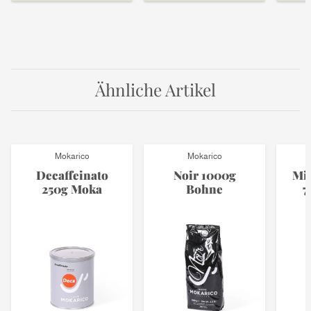
Ähnliche Artikel
Mokarico
Mokarico
Decaffeinato
Noir 1000g
Mis
250g Moka
Bohne
7