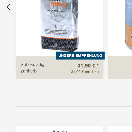
LUNG
UNSERE EMPFEHLUNG
Schokoladig,
 €
*
31,90 €
*
zartherb
1 kg
31,90 € pro 1 kg
Bugella
L