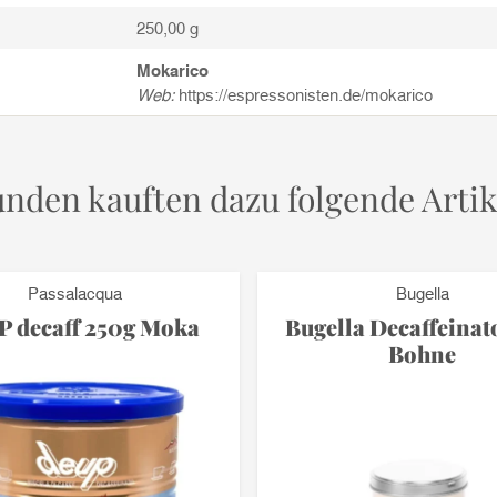
250,00 g
Mokarico
Web:
https://espressonisten.de/mokarico
nden kauften dazu folgende Artik
Passalacqua
Bugella
 decaff 250g Moka
Bugella Decaffeinat
Bohne