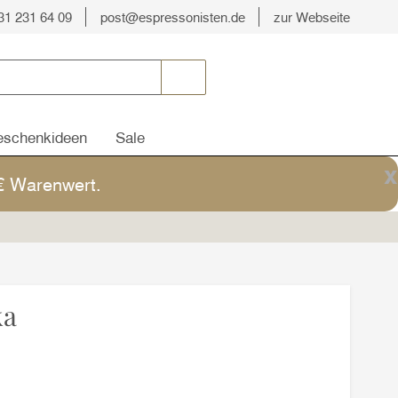
31 231 64 09
post@espressonisten.de
zur Webseite
schenkideen
Sale
x
5€ Warenwert.
ka