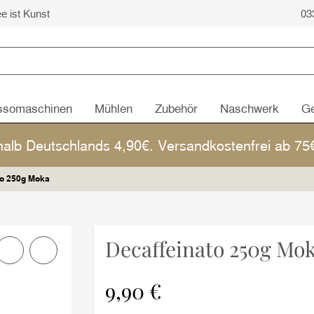
ee ist Kunst
03
ssomaschinen
Mühlen
Zubehör
Naschwerk
Ge
halb Deutschlands 4,90€. Versandkostenfrei ab 7
to 250g Moka
Decaffeinato 250g Mo
9,90 €