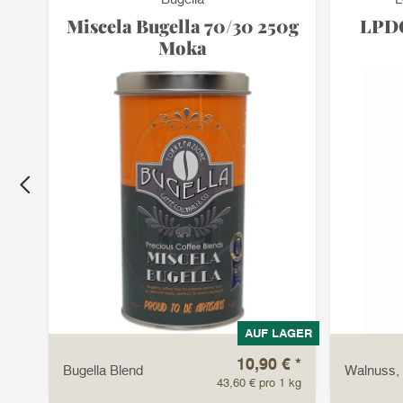
en
Miscela Bugella 70/30 250g
LPDC
Moka
LAGER
AUF LAGER
 €
*
10,90 €
*
Bugella Blend
Walnuss,
1 kg
43,60 € pro 1 kg