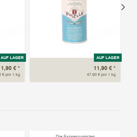
AUF LAGER
AUF LAGER
11,90 €
*
11,90 €
*
10
0 € pro 1 kg
47,60 € pro 1 kg
Die Espressonisten