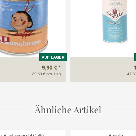
AUF LAGER
9,90 €
*
39,60 € pro 1 kg
47,6
Ähnliche Artikel
e Piantagioni del Caffè
Bugella