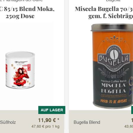
 85/15 Blend Moka,
Miscela Bugella 70/
250g Dose
gem. f. Siebträg
AUF LAGER
11,90 €
*
 Süßholz
Bugella Blend
47,60 € pro 1 kg
43,6