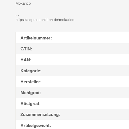
Mokarico
, ,
https://espressonisten.de/mokarico
Produkteigenschaft
Wert
Artikelnummer:
GTIN:
HAN:
Kategorie:
Hersteller:
Mahlgrad:
Röstgrad:
Zusammensetzung:
Artikelgewicht: