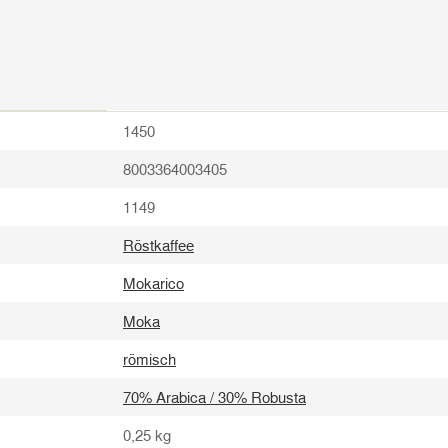
1450
8003364003405
1149
Röstkaffee
Mokarico
Moka
römisch
70% Arabica / 30% Robusta
0,25
kg