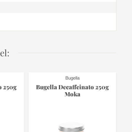
el:
Bugella
o 250g
Bugella Decaffeinato 250g
P
Moka