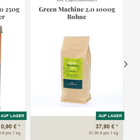
30 250g
Green Machine 2.0 1000g
er
Bohne
AUF LAGER
AUF LAGER
10,90 €
*
37,90 €
*
50
0 € pro 1 kg
37,90 € pro 1 kg