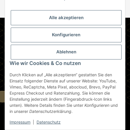
Abonnie
Abonnieren
Newsletter Abonnieren
Alle akzeptieren
Informationen
Konfigurieren
Gesetzliche Informationen
Ablehnen
Zahlungsmethoden
Wie wir Cookies & Co nutzen
Durch Klicken auf „Alle akzeptieren“ gestatten Sie den
Berlin
Einsatz folgender Dienste auf unserer Website: YouTube,
Vimeo, ReCaptcha, Meta Pixel, abocloud, Brevo, PayPal
Express Checkout und Ratenzahlung. Sie können die
Widerrufsbutton
Einstellung jederzeit ändern (Fingerabdruck-Icon links
unten). Weitere Details finden Sie unter
Konfigurieren
und
in unserer
Datenschutzerklärung
.
* Alle Preise inkl. gesetzlicher USt., zzgl.
Versand
Impressum
|
Datenschutz
© die espressonisten GmbH