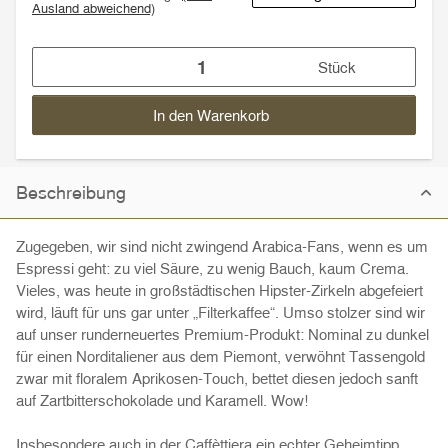
Ausland abweichend)
Stück
In den Warenkorb
Beschreibung
Zugegeben, wir sind nicht zwingend Arabica-Fans, wenn es um
Espressi geht: zu viel Säure, zu wenig Bauch, kaum Crema.
Vieles, was heute in großstädtischen Hipster-Zirkeln abgefeiert
wird, läuft für uns gar unter „Filterkaffee“. Umso stolzer sind wir
auf unser runderneuertes Premium-Produkt: Nominal zu dunkel
für einen Norditaliener aus dem Piemont, verwöhnt Tassengold
zwar mit floralem Aprikosen-Touch, bettet diesen jedoch sanft
auf Zartbitterschokolade und Karamell. Wow!
Insbesondere auch in der Caffèttiera ein echter Geheimtipp.