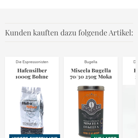
Kunden kauften dazu folgende Artikel:
Die Espressonisten
Bugella
Di
Hafensilber
Miscela Bugella
E
1000g Bohne
70/30 250g Moka
2