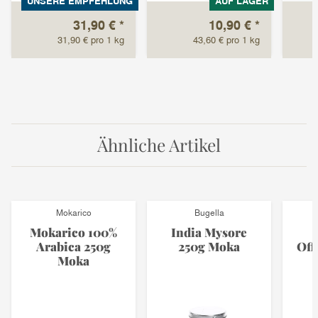
UNSERE EMPFEHLUNG
AUF LAGER
31,90 €
*
10,90 €
*
31,90 € pro 1 kg
43,60 € pro 1 kg
Ähnliche Artikel
Mokarico
Bugella
Mokarico 100%
India Mysore
Arabica 250g
250g Moka
Off
Moka