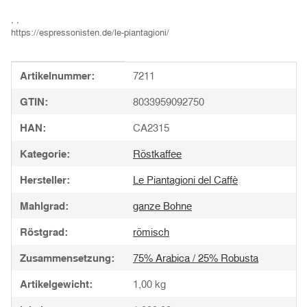
, ,
https://espressonisten.de/le-piantagioni/
Produkteigenschaft
Wert
Artikelnummer:
7211
GTIN:
8033959092750
HAN:
CA2315
Kategorie:
Röstkaffee
Hersteller:
Le Piantagioni del Caffè
Mahlgrad:
ganze Bohne
Röstgrad:
römisch
Zusammensetzung:
75% Arabica / 25% Robusta
Artikelgewicht:
1,00
kg