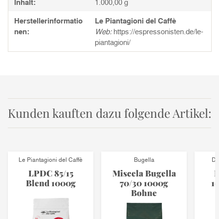
Inhalt:
1.000,00 g
Herstellerinformatio
Le Piantagioni del Caffè
nen:
Web:
https://espressonisten.de/le-
piantagioni/
Kunden kauften dazu folgende Artikel:
Le Piantagioni del Caffè
Bugella
Di
LPDC 85/15
Miscela Bugella
H
Blend 1000g
70/30 1000g
1
Bohne