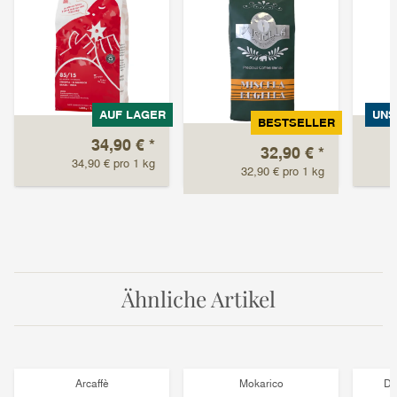
AUF LAGER
UNS
BESTSELLER
34,90 €
*
32,90 €
*
34,90 € pro 1 kg
32,90 € pro 1 kg
Ähnliche Artikel
Arcaffè
Mokarico
Di