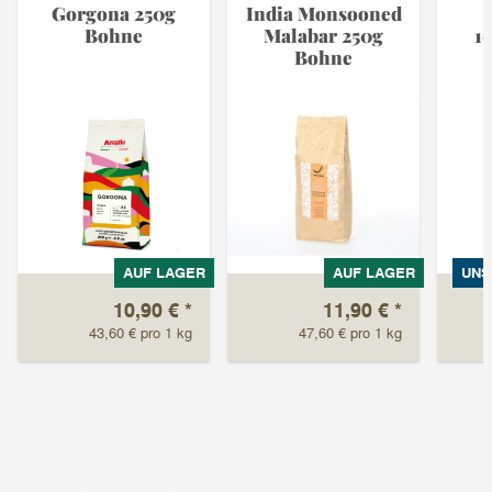
Gorgona 250g
India Monsooned
Bohne
Malabar 250g
1
Bohne
AUF LAGER
AUF LAGER
UNS
10,90 €
*
11,90 €
*
43,60 € pro 1 kg
47,60 € pro 1 kg