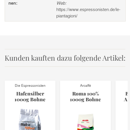
nen:
Web:
https://www.espressonisten.de/le-
piantagioni/
Kunden kauften dazu folgende Artikel:
Die Espressonisten
Arcaffè
Hafensilber
Roma 100%
B
1000g Bohne
1000g Bohne
Ar