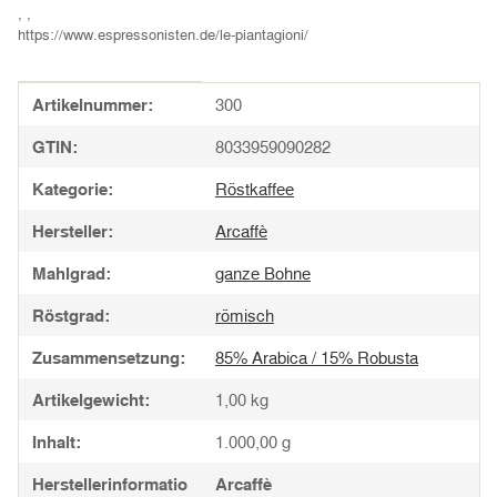
, ,
https://www.espressonisten.de/le-piantagioni/
Produkteigenschaft
Wert
Artikelnummer:
300
GTIN:
8033959090282
Kategorie:
Röstkaffee
Hersteller:
Arcaffè
Mahlgrad:
ganze Bohne
Röstgrad:
römisch
Zusammensetzung:
85% Arabica / 15% Robusta
Artikelgewicht:
1,00
kg
Inhalt:
1.000,00 g
Herstellerinformatio
Arcaffè