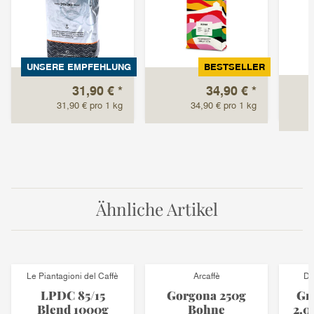
UNSERE EMPFEHLUNG
BESTSELLER
31,90 €
*
34,90 €
*
31,90 € pro 1 kg
34,90 € pro 1 kg
Ähnliche Artikel
Le Piantagioni del Caffè
Arcaffè
Di
LPDC 85/15
Gorgona 250g
Gr
Blend 1000g
Bohne
2.0