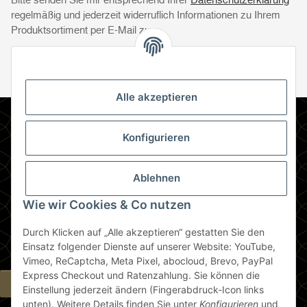
regelmäßig und jederzeit widerruflich Informationen zu Ihrem
Produktsortiment per E-Mail zu.
Abonnie
Abonnieren
Newsletter Abonnieren
Alle akzeptieren
Informationen
Konfigurieren
Gesetzliche Informationen
Ablehnen
Zahlungsmethoden
Wie wir Cookies & Co nutzen
Durch Klicken auf „Alle akzeptieren“ gestatten Sie den
Berlin
Einsatz folgender Dienste auf unserer Website: YouTube,
Vimeo, ReCaptcha, Meta Pixel, abocloud, Brevo, PayPal
Express Checkout und Ratenzahlung. Sie können die
Widerrufsbutton
Einstellung jederzeit ändern (Fingerabdruck-Icon links
unten). Weitere Details finden Sie unter
Konfigurieren
und